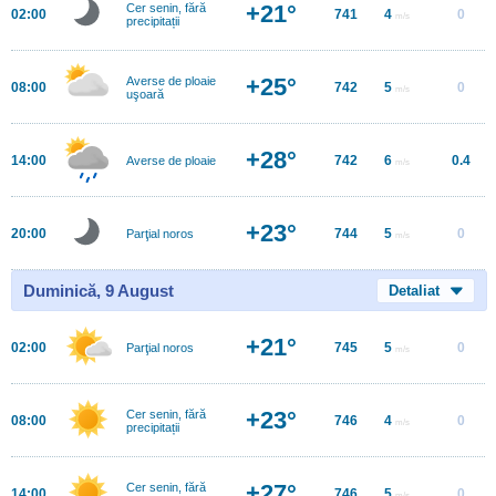
+21°
Cer senin, fără
02:00
741
4
0
m/s
precipitații
+25°
Averse de ploaie
08:00
742
5
0
m/s
uşoară
+28°
14:00
742
6
0.4
Averse de ploaie
m/s
+23°
20:00
744
5
0
Parţial noros
m/s
Duminică, 9 August
Detaliat
+21°
02:00
745
5
0
Parţial noros
m/s
+23°
Cer senin, fără
08:00
746
4
0
m/s
precipitații
+27°
Cer senin, fără
14:00
746
5
0
m/s