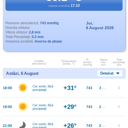
17:10
starea vremii la
Joi,
Presiune atmosferică:
743 mm/Hg
6 August 2026
Directia vîntului:
Viteza vîntului:
2,8 m/s
Total Precipitaţii:
0,3 mm
Vreamea posibilă:
Averse de ploaie
Pr.
Viteza
Total
Conditia
Temperatura
atmosf.
vînt.
precipitații,
atmosferică
aerului, °C
mm/Hg
m/s
mm
Astăzi, 6 August
Detaliat
+31°
Cer senin, fără
18:00
743
3
0
m/s
precipitații
+29°
Cer senin, fără
19:00
743
2
0
m/s
precipitații
+26°
Cer senin, fără
21:00
743
2
0
m/s
precipitații