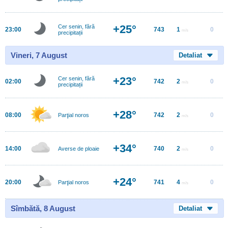
+25°
Cer senin, fără
23:00
743
1
0
m/s
precipitații
Vineri, 7 August
Detaliat
+23°
Cer senin, fără
02:00
742
2
0
m/s
precipitații
+28°
08:00
742
2
0
Parţial noros
m/s
+34°
14:00
740
2
0
Averse de ploaie
m/s
+24°
20:00
741
4
0
Parţial noros
m/s
Sîmbătă, 8 August
Detaliat