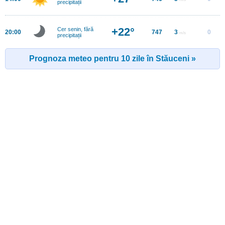
precipitații
+22°
Cer senin, fără
20:00
747
3
0
m/s
precipitații
Prognoza meteo pentru 10 zile în Stăuceni »