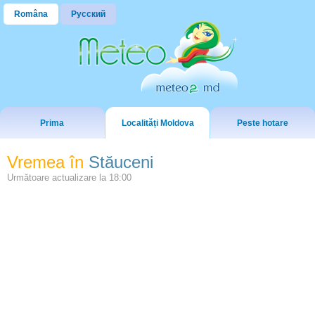
Româna
Русский
Prima
Localități Moldova
Peste hotare
Vremea în
Stăuceni
Următoare actualizare la
18:00