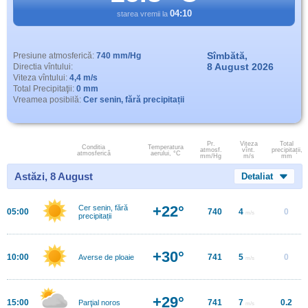
04:10
starea vremii la
Sîmbătă,
Presiune atmosferică:
740 mm/Hg
8 August 2026
Directia vîntului:
Viteza vîntului:
4,4 m/s
Total Precipitaţii:
0 mm
Vreamea posibilă:
Cer senin, fără precipitații
Pr.
Viteza
Total
Conditia
Temperatura
atmosf.
vînt.
precipitații,
atmosferică
aerului, °C
mm/Hg
m/s
mm
Astăzi, 8 August
Detaliat
+22°
Cer senin, fără
05:00
740
4
0
m/s
precipitații
+30°
10:00
741
5
0
Averse de ploaie
m/s
+29°
15:00
741
7
0.2
Parţial noros
m/s