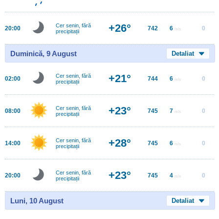
+26°
Cer senin, fără
20:00
742
6
0
m/s
precipitații
Duminică, 9 August
Detaliat
+21°
Cer senin, fără
02:00
744
6
0
m/s
precipitații
+23°
Cer senin, fără
08:00
745
7
0
m/s
precipitații
+28°
Cer senin, fără
14:00
745
6
0
m/s
precipitații
+23°
Cer senin, fără
20:00
745
4
0
m/s
precipitații
Luni, 10 August
Detaliat