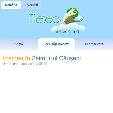
Româna
Русский
Prima
Localități Moldova
Peste hotare
Vremea în
Zaim, r-ul Căuşeni
Următoare actualizare la
05:00