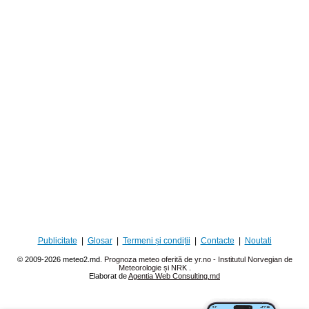
Publicitate
|
Glosar
|
Termeni și condiții
|
Contacte
|
Noutati
© 2009-2026 meteo2.md.
Prognoza meteo oferită de yr.no - Institutul Norvegian de
Meteorologie și NRK
.
Elaborat de
Agentia Web Consulting.md