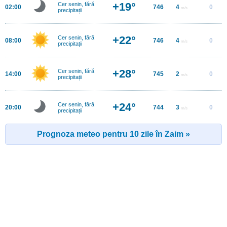
+19°
Cer senin, fără
02:00
746
4
0
m/s
precipitații
+22°
Cer senin, fără
08:00
746
4
0
m/s
precipitații
+28°
Cer senin, fără
14:00
745
2
0
m/s
precipitații
+24°
Cer senin, fără
20:00
744
3
0
m/s
precipitații
Prognoza meteo pentru 10 zile în Zaim »