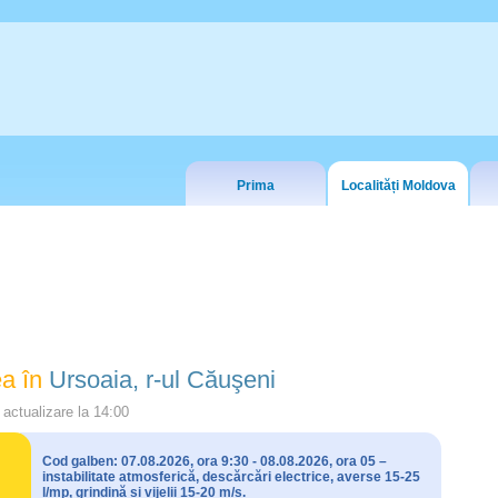
Prima
Localități Moldova
a în
Ursoaia, r-ul Căuşeni
actualizare la
14:00
Cod galben: 07.08.2026, ora 9:30 - 08.08.2026, ora 05 –
instabilitate atmosferică, descărcări electrice, averse 15-25
l/mp, grindină și vijelii 15-20 m/s.