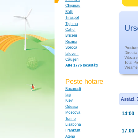
Chişinău
Bălţi
Tiraspol
Tighina
Urs
Cahul
Briceni
Rezina
Soroca
Presiun
Directia 
Ialoveni
Viteza v
Căuşeni
Total Pre
Alte 1776 localități
Vreamea
Peste hotare
Bucureşti
Iaşi
Astăzi,
Kiev
Odessa
Moscova
14:00
Torino
Lisabona
17:00
Frankfurt
Atena