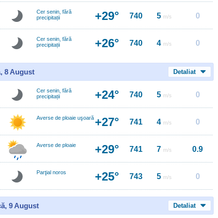
Cer senin, fără
+29°
740
5
0
m/s
precipitații
Cer senin, fără
+26°
740
4
0
m/s
precipitații
, 8 August
Detaliat
Cer senin, fără
+24°
740
5
0
m/s
precipitații
Averse de ploaie uşoară
+27°
741
4
0
m/s
Averse de ploaie
+29°
741
7
0.9
m/s
Parţial noros
+25°
743
5
0
m/s
ă, 9 August
Detaliat