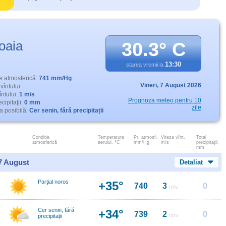
oaia
30.3° C
13:30
starea vremii la
e atmosferică:
741 mm/Hg
Vineri,
7 August 2026
vîntului:
întului:
1 m/s
Prognoza meteo pentru 10
cipitaţii:
0 mm
zile
 posibilă:
Cer senin, fără precipitații
Conditia
Temperatura
Pr. atmosf.
Viteza vînt.
Total
atmosferică
aerului, °C
mm/Hg
m/s
precipitații,
mm
 7 August
Detaliat
Parţial noros
+35°
740
3
0
m/s
Cer senin, fără
+34°
739
2
0
m/s
precipitații