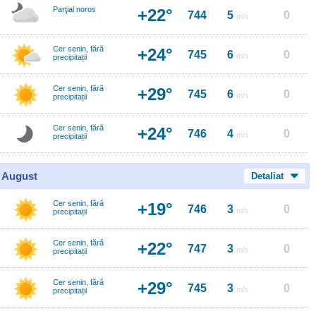
Parţial noros
+22°
744
5
0
m/s
Cer senin, fără
+24°
745
6
0
m/s
precipitații
Cer senin, fără
+29°
745
6
0
m/s
precipitații
Cer senin, fără
+24°
746
4
0
m/s
precipitații
0 August
Detaliat
Cer senin, fără
+19°
746
3
0
m/s
precipitații
Cer senin, fără
+22°
747
3
0
m/s
precipitații
Cer senin, fără
+29°
745
3
0
m/s
precipitații