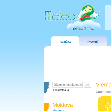
Româna
Русский
Vreme
Localitatea ta
Următoare 
Moldova
Moldova