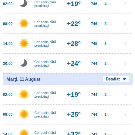
+19°
Cer senin, fără
02:00
746
4
0
m/s
precipitații
+22°
Cer senin, fără
08:00
746
3
0
m/s
precipitații
+28°
Cer senin, fără
14:00
745
3
0
m/s
precipitații
+24°
Cer senin, fără
20:00
744
2
0
m/s
precipitații
Marţi, 11 August
Detaliat
+19°
Cer senin, fără
02:00
744
2
0
m/s
precipitații
+25°
Cer senin, fără
08:00
744
1
0
m/s
precipitații
+32°
Cer senin, fără
14:00
743
1
0
m/s