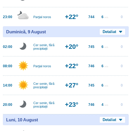
+22°
23:00
744
6
0
Parţial noros
m/s
Duminică, 9 August
Detaliat
+20°
Cer senin, fără
02:00
745
6
0
m/s
precipitații
+22°
08:00
746
6
0
Parţial noros
m/s
+27°
Cer senin, fără
14:00
745
6
0
m/s
precipitații
+23°
Cer senin, fără
20:00
746
4
0
m/s
precipitații
Luni, 10 August
Detaliat