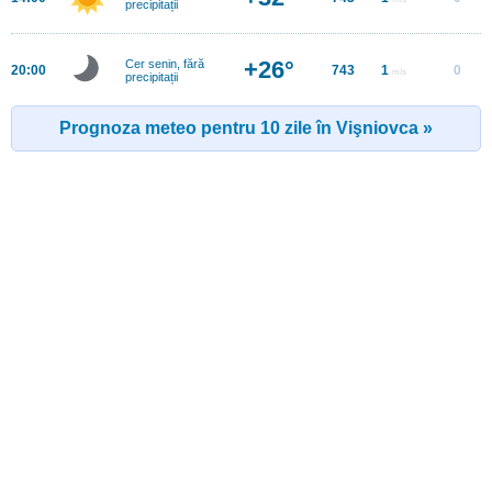
precipitații
+26°
Cer senin, fără
20:00
743
1
0
m/s
precipitații
Prognoza meteo pentru 10 zile în Vişniovca »