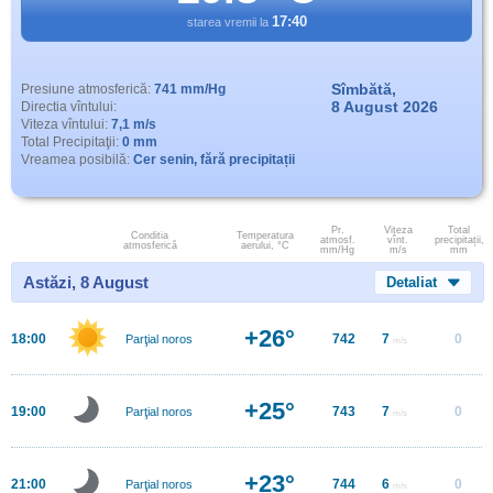
17:40
starea vremii la
Sîmbătă,
Presiune atmosferică:
741 mm/Hg
8 August 2026
Directia vîntului:
Viteza vîntului:
7,1 m/s
Total Precipitaţii:
0 mm
Vreamea posibilă:
Cer senin, fără precipitații
Pr.
Viteza
Total
Conditia
Temperatura
atmosf.
vînt.
precipitații,
atmosferică
aerului, °C
mm/Hg
m/s
mm
Astăzi, 8 August
Detaliat
+26°
18:00
742
7
0
Parţial noros
m/s
+25°
19:00
743
7
0
Parţial noros
m/s
+23°
21:00
744
6
0
Parţial noros
m/s