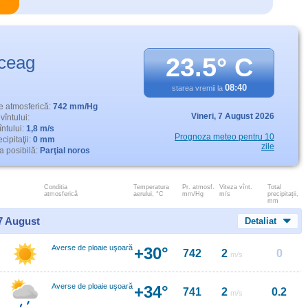
ceag
23.5° C
08:40
starea vremii la
e atmosferică:
742 mm/Hg
Vineri,
7 August 2026
vîntului:
întului:
1,8 m/s
Prognoza meteo pentru 10
cipitaţii:
0 mm
zile
 posibilă:
Parţial noros
Conditia
Temperatura
Pr. atmosf.
Viteza vînt.
Total
atmosferică
aerului, °C
mm/Hg
m/s
precipitații,
mm
 7 August
Detaliat
Averse de ploaie uşoară
+30°
742
2
0
m/s
Averse de ploaie uşoară
+34°
741
2
0.2
m/s