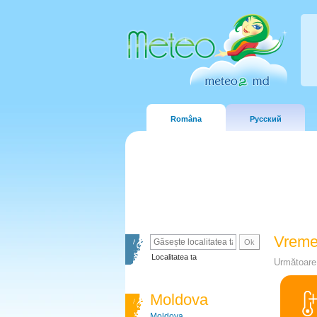
Româna
Русский
Vreme
Localitatea ta
Următoare 
Moldova
Moldova