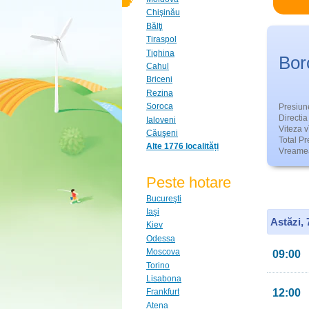
Chişinău
Bălţi
Tiraspol
Tighina
Bor
Cahul
Briceni
Rezina
Soroca
Presiun
Directia 
Ialoveni
Viteza v
Căuşeni
Total Pre
Alte 1776 localități
Vreamea
Peste hotare
Bucureşti
Iaşi
Astăzi,
Kiev
Odessa
Moscova
09:00
Torino
Lisabona
12:00
Frankfurt
Atena