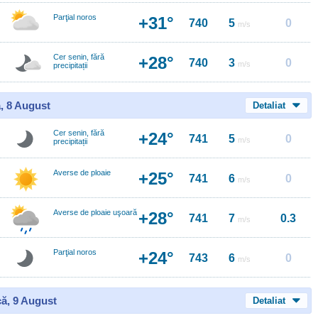
Parţial noros
+31°
740
5
0
m/s
Cer senin, fără
+28°
740
3
0
m/s
precipitații
, 8 August
Detaliat
Cer senin, fără
+24°
741
5
0
m/s
precipitații
Averse de ploaie
+25°
741
6
0
m/s
Averse de ploaie uşoară
+28°
741
7
0.3
m/s
Parţial noros
+24°
743
6
0
m/s
ă, 9 August
Detaliat