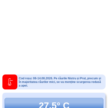
Cod roșu: 08-14.08.2026. Pe râurile Nistru și Prut, precum și
în majoritatea râurilor mici, se va menține scurgerea redusă
a apei.
27.5° C