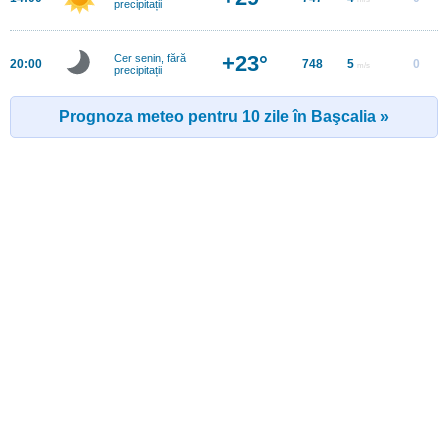
precipitații
+23°
Cer senin, fără
20:00
748
5
0
m/s
precipitații
Prognoza meteo pentru 10 zile în Başcalia »