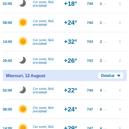
+18°
Cer senin, fără
02:00
744
1
0
m/s
precipitații
+24°
Cer senin, fără
08:00
744
1
0
m/s
precipitații
+32°
Cer senin, fără
14:00
743
2
0
m/s
precipitații
+26°
Cer senin, fără
20:00
743
2
0
m/s
precipitații
Miercuri, 12 August
Detaliat
+22°
Cer senin, fără
02:00
744
4
0
m/s
precipitații
+24°
Cer senin, fără
08:00
747
6
0
m/s
precipitații
+29°
Cer senin, fără
14:00
747
4
0
m/s