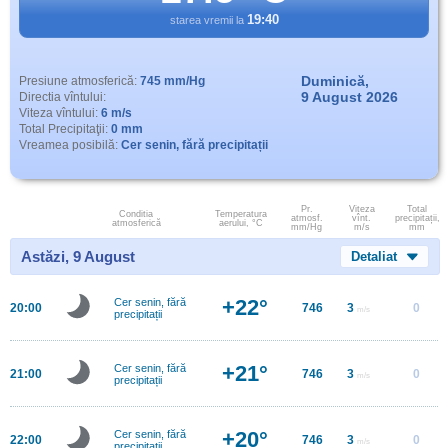
19:40
starea vremii la
Duminică,
Presiune atmosferică:
745 mm/Hg
9 August 2026
Directia vîntului:
Viteza vîntului:
6 m/s
Total Precipitaţii:
0 mm
Vreamea posibilă:
Cer senin, fără precipitații
Pr.
Viteza
Total
Conditia
Temperatura
atmosf.
vînt.
precipitații,
atmosferică
aerului, °C
mm/Hg
m/s
mm
Astăzi, 9 August
Detaliat
+22°
Cer senin, fără
20:00
746
3
0
m/s
precipitații
+21°
Cer senin, fără
21:00
746
3
0
m/s
precipitații
+20°
Cer senin, fără
22:00
746
3
0
m/s
precipitații