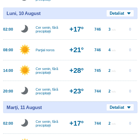
Luni, 10 August
Detaliat
+17°
Cer senin, fără
02:00
746
3
0
m/s
precipitații
+21°
08:00
746
4
0
Parţial noros
m/s
+28°
Cer senin, fără
14:00
745
2
0
m/s
precipitații
+23°
Cer senin, fără
20:00
744
2
0
m/s
precipitații
Marţi, 11 August
Detaliat
+17°
Cer senin, fără
02:00
744
2
0
m/s
precipitații