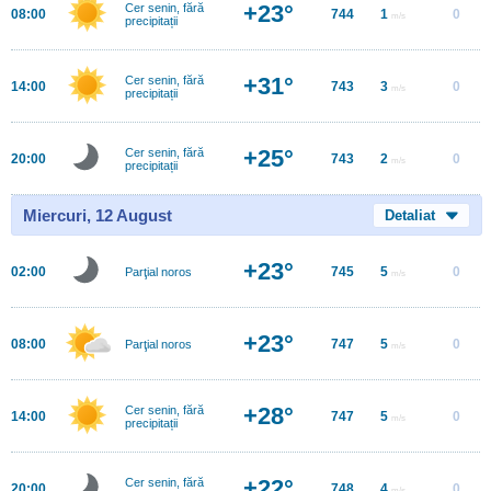
+23°
Cer senin, fără
08:00
744
1
0
m/s
precipitații
+31°
Cer senin, fără
14:00
743
3
0
m/s
precipitații
+25°
Cer senin, fără
20:00
743
2
0
m/s
precipitații
Miercuri, 12 August
Detaliat
+23°
02:00
745
5
0
Parţial noros
m/s
+23°
08:00
747
5
0
Parţial noros
m/s
+28°
Cer senin, fără
14:00
747
5
0
m/s
precipitații
+22°
Cer senin, fără
20:00
748
4
0
m/s