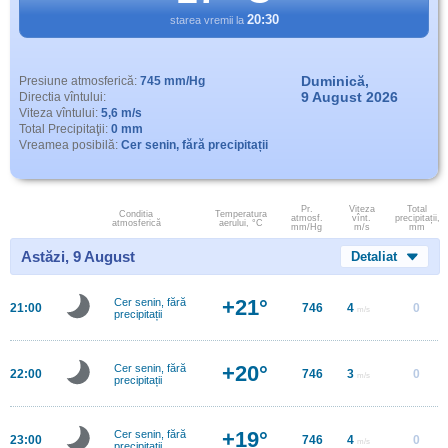
20:30
starea vremii la
Duminică,
Presiune atmosferică:
745 mm/Hg
9 August 2026
Directia vîntului:
Viteza vîntului:
5,6 m/s
Total Precipitaţii:
0 mm
Vreamea posibilă:
Cer senin, fără precipitații
Pr.
Viteza
Total
Conditia
Temperatura
atmosf.
vînt.
precipitații,
atmosferică
aerului, °C
mm/Hg
m/s
mm
Astăzi, 9 August
Detaliat
+21°
Cer senin, fără
21:00
746
4
0
m/s
precipitații
+20°
Cer senin, fără
22:00
746
3
0
m/s
precipitații
+19°
Cer senin, fără
23:00
746
4
0
m/s
precipitații