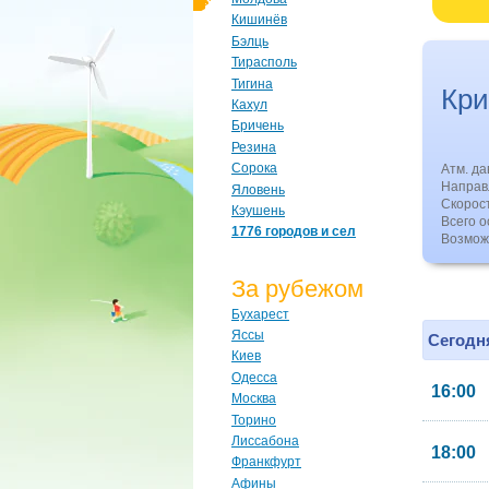
Кишинёв
Бэлць
Тирасполь
Тигина
Кри
Кахул
Бричень
Резина
Сорока
Атм. д
Направл
Яловень
Скорос
Кэушень
Всего о
1776 городов и сел
Возмож
За рубежом
Бухарест
Яссы
Сегодня
Киев
Одесса
16:00
Москва
Торино
Лиссабона
18:00
Франкфурт
Афины