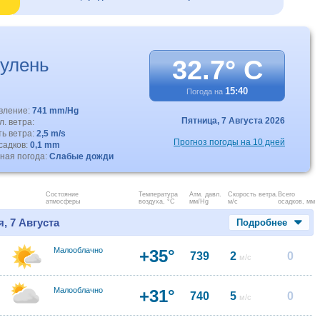
улень
32.7° C
15:40
Погода на
авление:
741 mm/Hg
Пятница,
7 Августа 2026
. ветра:
ть ветра:
2,5 m/s
Прогноз погоды на 10 дней
садков:
0,1 mm
ная погода:
Слабые дожди
Состояние
Температура
Атм. давл.
Скорость ветра.
Всего
атмосферы
воздуха, °C
мм/Hg
м/с
осадков, мм
, 7 Августа
Подробнее
Малооблачно
+35°
739
2
0
м/с
Малооблачно
+31°
740
5
0
м/с