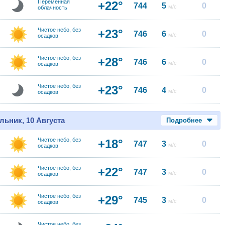
Переменная
+22°
744
5
0
м/с
облачность
Чистое небо, без
+23°
746
6
0
м/с
осадков
Чистое небо, без
+28°
746
6
0
м/с
осадков
Чистое небо, без
+23°
746
4
0
м/с
осадков
льник, 10 Августа
Подробнее
Чистое небо, без
+18°
747
3
0
м/с
осадков
Чистое небо, без
+22°
747
3
0
м/с
осадков
Чистое небо, без
+29°
745
3
0
м/с
осадков
Чистое небо, без