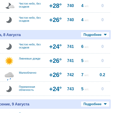
Чистое небо, без
+28°
740
4
0
м/с
осадков
Чистое небо, без
+26°
740
4
0
м/с
осадков
, 8 Августа
Подробнее
Чистое небо, без
+24°
741
6
0
м/с
осадков
Ливневые дожди
+26°
741
5
0
м/с
Малооблачно
+26°
742
7
0.2
м/с
Переменная
+24°
743
5
0
м/с
облачность
ение, 9 Августа
Подробнее