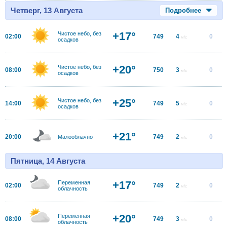
Четверг, 13 Августа
Подробнее
+17°
Чистое небо, без
02:00
749
4
0
м/с
осадков
+20°
Чистое небо, без
08:00
750
3
0
м/с
осадков
+25°
Чистое небо, без
14:00
749
5
0
м/с
осадков
+21°
20:00
749
2
0
Малооблачно
м/с
Пятница, 14 Августа
+17°
Переменная
02:00
749
2
0
м/с
облачность
+20°
Переменная
08:00
749
3
0
м/с
облачность