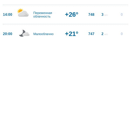
+26°
Переменная
14:00
748
3
0
м/с
облачность
+21°
20:00
747
2
0
Малооблачно
м/с