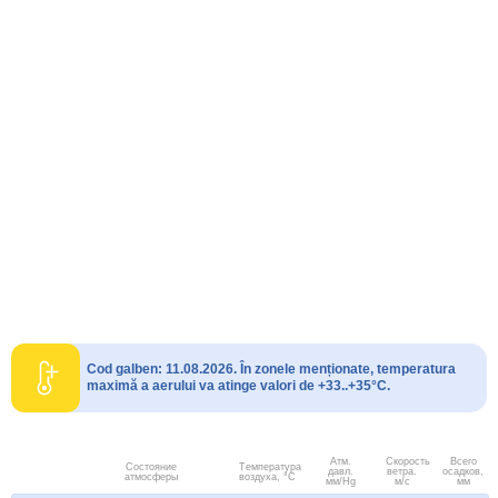
Cod galben: 11.08.2026. În zonele menționate, temperatura
maximă a aerului va atinge valori de +33..+35°C.
Атм.
Скорость
Всего
Состояние
Температура
давл.
ветра.
осадков,
атмосферы
воздуха, °C
мм/Hg
м/с
мм