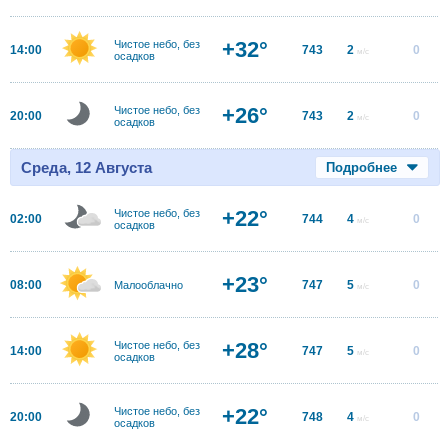
+32°
Чистое небо, без
14:00
743
2
0
м/с
осадков
+26°
Чистое небо, без
20:00
743
2
0
м/с
осадков
Среда, 12 Августа
Подробнее
+22°
Чистое небо, без
02:00
744
4
0
м/с
осадков
+23°
08:00
747
5
0
Малооблачно
м/с
+28°
Чистое небо, без
14:00
747
5
0
м/с
осадков
+22°
Чистое небо, без
20:00
748
4
0
м/с
осадков