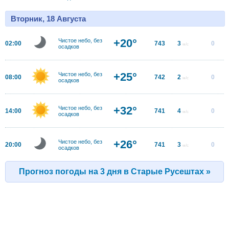
Вторник, 18 Августа
+20°
Чистое небо, без
02:00
743
3
0
м/с
осадков
+25°
Чистое небо, без
08:00
742
2
0
м/с
осадков
+32°
Чистое небо, без
14:00
741
4
0
м/с
осадков
+26°
Чистое небо, без
20:00
741
3
0
м/с
осадков
Прогноз погоды на 3 дня в Старые Русештах »