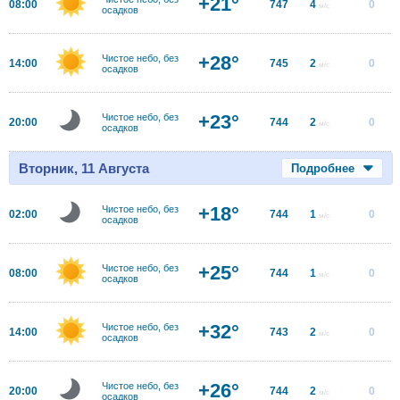
+21°
08:00
747
4
0
м/с
осадков
+28°
Чистое небо, без
14:00
745
2
0
м/с
осадков
+23°
Чистое небо, без
20:00
744
2
0
м/с
осадков
Вторник, 11 Августа
Подробнее
+18°
Чистое небо, без
02:00
744
1
0
м/с
осадков
+25°
Чистое небо, без
08:00
744
1
0
м/с
осадков
+32°
Чистое небо, без
14:00
743
2
0
м/с
осадков
+26°
Чистое небо, без
20:00
744
2
0
м/с
осадков