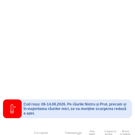
Cod roșu: 08-14.08.2026. Pe râurile Nistru și Prut, precum și
în majoritatea râurilor mici, se va menține scurgerea redusă
a apei.
Атм.
Скорость
Всего
Состояние
Температура
давл.
ветра.
осадков,