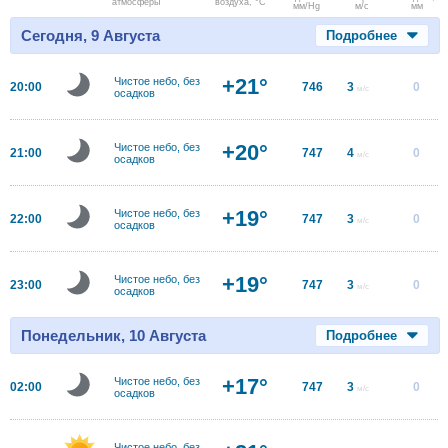
атмосферы
воздуха, °C
мм/Hg
м/с
мм
Сегодня, 9 Августа
Подробнее
+21°
Чистое небо, без
20:00
746
3
0
м/с
осадков
+20°
Чистое небо, без
21:00
747
4
0
м/с
осадков
+19°
Чистое небо, без
22:00
747
3
0
м/с
осадков
+19°
Чистое небо, без
23:00
747
3
0
м/с
осадков
Понедельник, 10 Августа
Подробнее
+17°
Чистое небо, без
02:00
747
3
0
м/с
осадков
Чистое небо, без