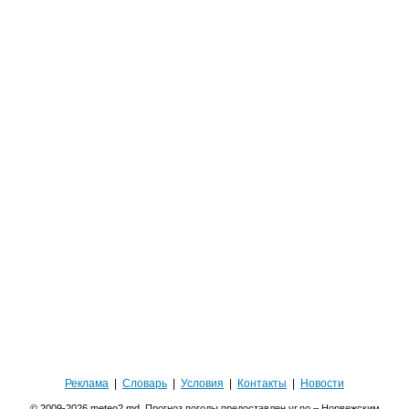
Реклама
|
Словарь
|
Условия
|
Контакты
|
Новости
© 2009-2026 meteo2.md.
Прогноз погоды предоставлен yr.no – Норвежским