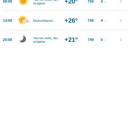
+20°
08:00
750
4
0
м/с
осадков
+26°
14:00
749
4
0
Малооблачно
м/с
+21°
Чистое небо, без
20:00
749
4
0
м/с
осадков