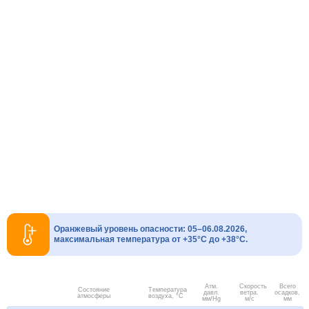
Оранжевый уровень опасности: 05–06.08.2026,
максимальная температура от +35°C до +38°C.
Атм.
Скорость
Всего
Состояние
Температура
давл.
ветра.
осадков,
атмосферы
воздуха, °C
мм/Hg
м/с
мм