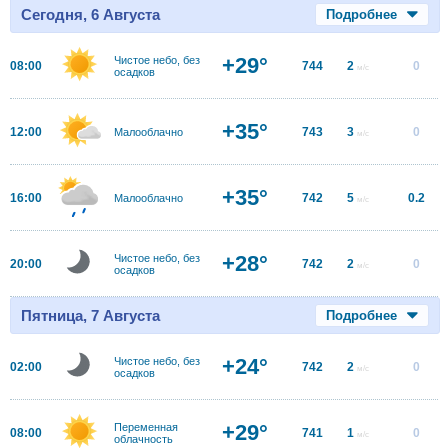
Сегодня, 6 Августа
Подробнее
+29°
Чистое небо, без
08:00
744
2
0
м/с
осадков
+35°
12:00
743
3
0
Малооблачно
м/с
+35°
16:00
742
5
0.2
Малооблачно
м/с
+28°
Чистое небо, без
20:00
742
2
0
м/с
осадков
Пятница, 7 Августа
Подробнее
+24°
Чистое небо, без
02:00
742
2
0
м/с
осадков
+29°
Переменная
08:00
741
1
0
м/с
облачность