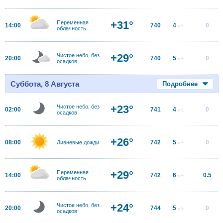
+31°
Переменная
14:00
740
4
0
м/с
облачность
+29°
Чистое небо, без
20:00
740
5
0
м/с
осадков
Суббота, 8 Августа
Подробнее
+23°
Чистое небо, без
02:00
741
4
0
м/с
осадков
+26°
08:00
742
5
0
Ливневые дожди
м/с
+29°
Переменная
14:00
742
6
0.5
м/с
облачность
+24°
Чистое небо, без
20:00
744
5
0
м/с
осадков