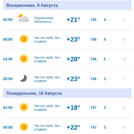
Воскресение, 9 Августа
+21°
Переменная
02:00
745
4
0
м/с
облачность
+23°
Чистое небо, без
08:00
746
5
0
м/с
осадков
+28°
Чистое небо, без
14:00
746
5
0
м/с
осадков
+23°
Чистое небо, без
20:00
746
3
0
м/с
осадков
Понедельник, 10 Августа
+18°
Чистое небо, без
02:00
747
3
0
м/с
осадков
+22°
Чистое небо, без
08:00
747
3
0
м/с
осадков