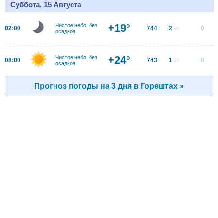
Суббота, 15 Августа
+19°
Чистое небо, без
02:00
744
2
0
м/с
осадков
+24°
Чистое небо, без
08:00
743
1
0
м/с
осадков
Прогноз погоды на 3 дня в Горештах »