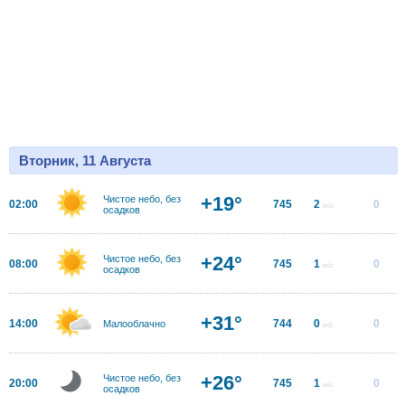
Вторник, 11 Августа
+19°
Чистое небо, без
02:00
745
2
0
м/с
осадков
+24°
Чистое небо, без
08:00
745
1
0
м/с
осадков
+31°
14:00
744
0
0
Малооблачно
м/с
+26°
Чистое небо, без
20:00
745
1
0
м/с
осадков