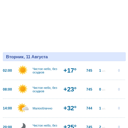
Вторник, 11 Августа
+17°
Чистое небо, без
02:00
745
1
0
м/с
осадков
+23°
Чистое небо, без
08:00
745
0
0
м/с
осадков
+32°
14:00
744
1
0
Малооблачно
м/с
+25°
Чистое небо, без
20:00
745
2
0
м/с