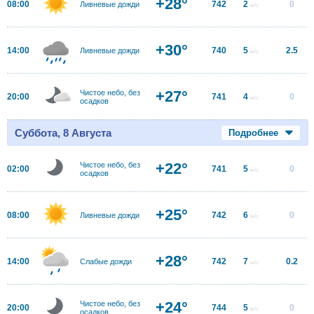
+28°
08:00
742
2
0
Ливневые дожди
м/с
+30°
14:00
740
5
2.5
Ливневые дожди
м/с
+27°
Чистое небо, без
20:00
741
4
0
м/с
осадков
Суббота, 8 Августа
Подробнее
+22°
Чистое небо, без
02:00
741
5
0
м/с
осадков
+25°
08:00
742
6
0
Ливневые дожди
м/с
+28°
14:00
742
7
0.2
Слабые дожди
м/с
+24°
Чистое небо, без
20:00
744
5
0
м/с
осадков