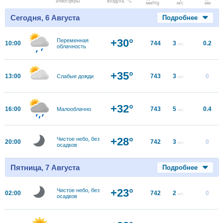
атмосферы
воздуха, °C
мм/Hg
м/с
мм
Сегодня, 6 Августа
Подробнее
+30°
Переменная
10:00
744
3
0.2
м/с
облачность
+35°
13:00
743
3
0
Слабые дожди
м/с
+32°
16:00
743
5
0.4
Малооблачно
м/с
+28°
Чистое небо, без
20:00
742
3
0
м/с
осадков
Пятница, 7 Августа
Подробнее
+23°
Чистое небо, без
02:00
742
2
0
м/с
осадков