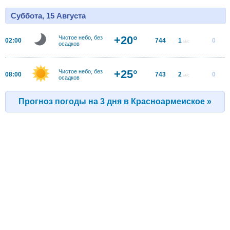
Суббота, 15 Августа
+20°
Чистое небо, без
02:00
744
1
0
м/с
осадков
+25°
Чистое небо, без
08:00
743
2
0
м/с
осадков
Прогноз погоды на 3 дня в Красноармеиское »