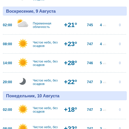
Воскресение, 9 Августа
+21°
Переменная
02:00
745
4
0
м/с
облачность
+23°
Чистое небо, без
08:00
747
4
0
м/с
осадков
+28°
Чистое небо, без
14:00
746
5
0
м/с
осадков
+22°
Чистое небо, без
20:00
747
3
0
м/с
осадков
Понедельник, 10 Августа
+18°
Чистое небо, без
02:00
747
3
0
м/с
осадков
+22°
Чистое небо, без
08:00
747
2
0
м/с