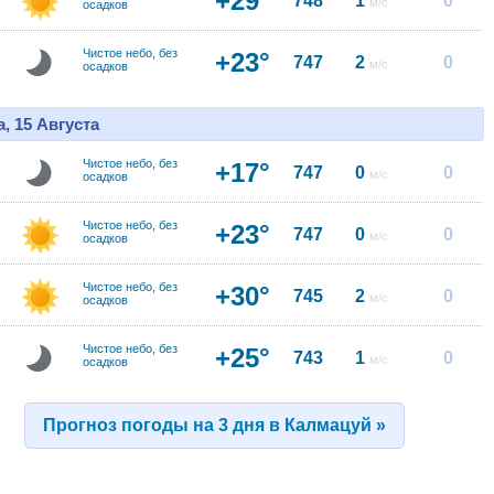
+29°
748
1
0
м/с
осадков
Чистое небо, без
+23°
747
2
0
м/с
осадков
, 15 Августа
Чистое небо, без
+17°
747
0
0
м/с
осадков
Чистое небо, без
+23°
747
0
0
м/с
осадков
Чистое небо, без
+30°
745
2
0
м/с
осадков
Чистое небо, без
+25°
743
1
0
м/с
осадков
Прогноз погоды на 3 дня в Калмацуй »