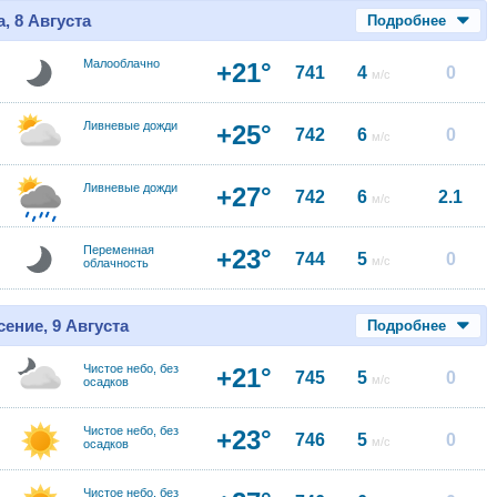
, 8 Августа
Подробнее
Малооблачно
+21°
741
4
0
м/с
Ливневые дожди
+25°
742
6
0
м/с
Ливневые дожди
+27°
742
6
2.1
м/с
Переменная
+23°
744
5
0
м/с
облачность
ение, 9 Августа
Подробнее
Чистое небо, без
+21°
745
5
0
м/с
осадков
Чистое небо, без
+23°
746
5
0
м/с
осадков
Чистое небо, без