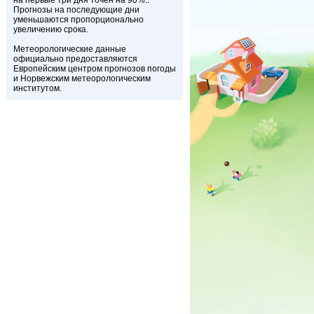
на первые три дня точен на 90%..
Прогнозы на последующие дни
уменьшаются пропорционально
увеличению срока.
Метеорологические данные
официально предоставляются
Европейским центром прогнозов погоды
и Норвежским метеорологическим
институтом.