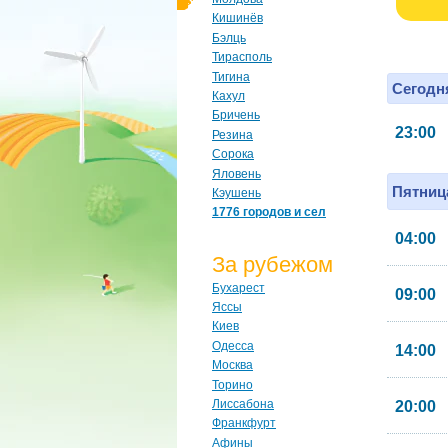
Кишинёв
Бэлць
Тирасполь
Тигина
Сегодня
Кахул
Бричень
23:00
Резина
Сорока
Яловень
Пятница
Кэушень
1776 городов и сел
04:00
За рубежом
Бухарест
09:00
Яссы
Киев
Одесса
14:00
Москва
Торино
Лиссабона
20:00
Франкфурт
Афины