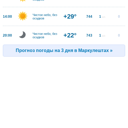
+29°
Чистое небо, без
14:00
744
1
0
м/с
осадков
+22°
Чистое небо, без
20:00
743
1
0
м/с
осадков
Прогноз погоды на 3 дня в Маркулештах »