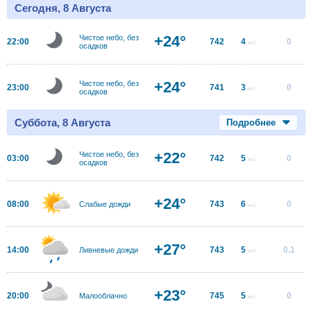
Сегодня, 8 Августа
+24°
Чистое небо, без
22:00
742
4
0
м/с
осадков
+24°
Чистое небо, без
23:00
741
3
0
м/с
осадков
Суббота, 8 Августа
Подробнее
+22°
Чистое небо, без
03:00
742
5
0
м/с
осадков
+24°
08:00
743
6
0
Слабые дожди
м/с
+27°
14:00
743
5
0.1
Ливневые дожди
м/с
+23°
20:00
745
5
0
Малооблачно
м/с