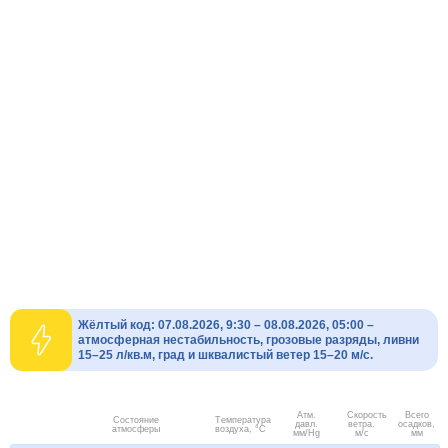
Жёлтый код: 07.08.2026, 9:30 – 08.08.2026, 05:00 –
атмосферная нестабильность, грозовые разряды, ливни
15–25 л/кв.м, град и шквалистый ветер 15–20 м/с.
Атм.
Скорость
Всего
Состояние
Температура
давл.
ветра.
осадков,
атмосферы
воздуха, °C
мм/Hg
м/с
мм