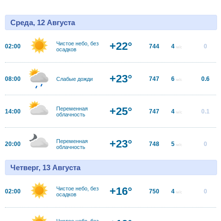
Среда, 12 Августа
+22°
Чистое небо, без
02:00
744
4
0
м/с
осадков
+23°
08:00
747
6
0.6
Слабые дожди
м/с
+25°
Переменная
14:00
747
4
0.1
м/с
облачность
+23°
Переменная
20:00
748
5
0
м/с
облачность
Четверг, 13 Августа
+16°
Чистое небо, без
02:00
750
4
0
м/с
осадков
Чистое небо, без