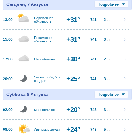
Сегодня, 7 Августа
Подробнее
+31°
Переменная
13:00
741
2
0
м/с
облачность
+31°
Переменная
15:00
741
3
0
м/с
облачность
+30°
17:00
741
2
0
Малооблачно
м/с
+25°
Чистое небо, без
20:00
741
3
0
м/с
осадков
Суббота, 8 Августа
Подробнее
+20°
02:00
742
3
0
Малооблачно
м/с
+24°
08:00
743
5
0
Ливневые дожди
м/с