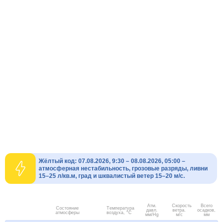
Жёлтый код: 07.08.2026, 9:30 – 08.08.2026, 05:00 –
атмосферная нестабильность, грозовые разряды, ливни
15–25 л/кв.м, град и шквалистый ветер 15–20 м/с.
Атм.
Скорость
Всего
Состояние
Температура
давл.
ветра.
осадков,
атмосферы
воздуха, °C
мм/Hg
м/с
мм