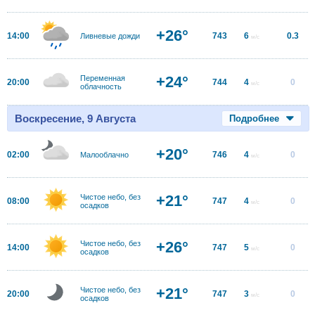
+26°
14:00
743
6
0.3
Ливневые дожди
м/с
+24°
Переменная
20:00
744
4
0
м/с
облачность
Воскресение, 9 Августа
Подробнее
+20°
02:00
746
4
0
Малооблачно
м/с
+21°
Чистое небо, без
08:00
747
4
0
м/с
осадков
+26°
Чистое небо, без
14:00
747
5
0
м/с
осадков
+21°
Чистое небо, без
20:00
747
3
0
м/с
осадков