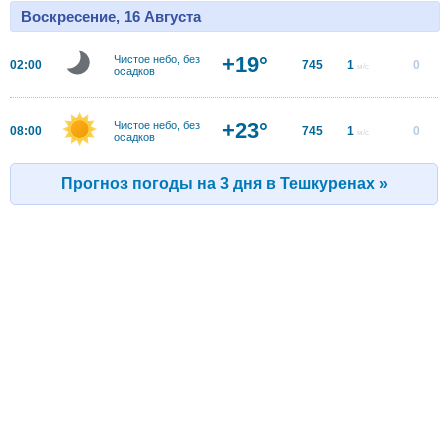
Воскресение, 16 Августа
+19°
Чистое небо, без
02:00
745
1
0
м/с
осадков
+23°
Чистое небо, без
08:00
745
1
0
м/с
осадков
Прогноз погоды на 3 дня в Тешкуренах »