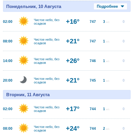
Понедельник, 10 Августа
Подробнее
+16°
Чистое небо, без
02:00
747
3
0
м/с
осадков
+21°
Чистое небо, без
08:00
747
1
0
м/с
осадков
+26°
Чистое небо, без
14:00
746
1
0
м/с
осадков
+21°
Чистое небо, без
20:00
745
1
0
м/с
осадков
Вторник, 11 Августа
+17°
Чистое небо, без
02:00
744
1
0
м/с
осадков
+24°
Чистое небо, без
08:00
744
2
0
м/с
осадков