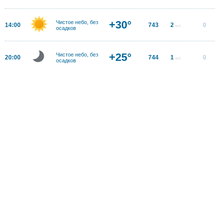
+30°
Чистое небо, без
14:00
743
2
0
м/с
осадков
+25°
Чистое небо, без
20:00
744
1
0
м/с
осадков