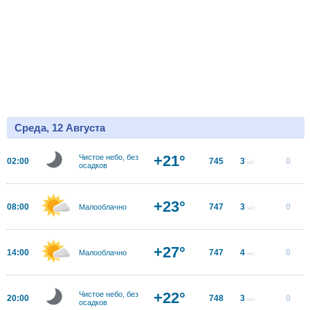
Среда, 12 Августа
+21°
Чистое небо, без
02:00
745
3
0
м/с
осадков
+23°
08:00
747
3
0
Малооблачно
м/с
+27°
14:00
747
4
0
Малооблачно
м/с
+22°
Чистое небо, без
20:00
748
3
0
м/с
осадков