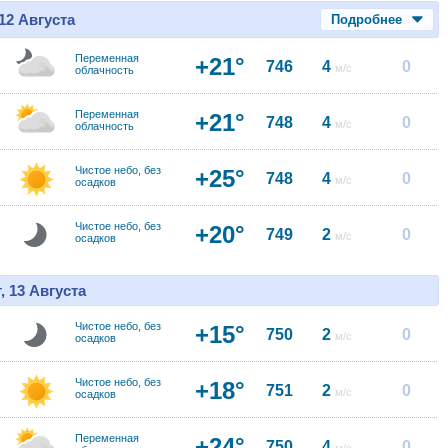
12 Августа
Подробнее
Переменная
+21°
746
4
0
м/с
облачность
Переменная
+21°
748
4
0
м/с
облачность
Чистое небо, без
+25°
748
4
0
м/с
осадков
Чистое небо, без
+20°
749
2
0
м/с
осадков
, 13 Августа
Чистое небо, без
+15°
750
2
0
м/с
осадков
Чистое небо, без
+18°
751
2
0
м/с
осадков
Переменная
+24°
750
4
0