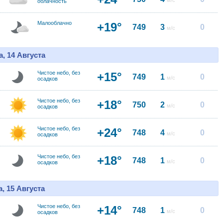
м/с
облачность
Малооблачно
+19°
749
3
0
м/с
, 14 Августа
Чистое небо, без
+15°
749
1
0
м/с
осадков
Чистое небо, без
+18°
750
2
0
м/с
осадков
Чистое небо, без
+24°
748
4
0
м/с
осадков
Чистое небо, без
+18°
748
1
0
м/с
осадков
, 15 Августа
Чистое небо, без
+14°
748
1
0
м/с
осадков