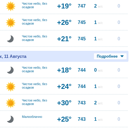
Чистое небо, без
+19°
747
2
0
м/с
осадков
Чистое небо, без
+26°
745
1
0
м/с
осадков
Чистое небо, без
+21°
745
1
0
м/с
осадков
, 11 Августа
Подробнее
Чистое небо, без
+18°
744
0
0
м/с
осадков
Чистое небо, без
+24°
744
1
0
м/с
осадков
Чистое небо, без
+30°
743
2
0
м/с
осадков
Малооблачно
+25°
743
1
0
м/с