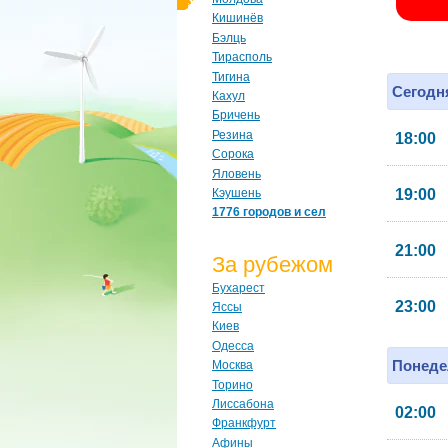
Кишинёв
Бэлць
Тирасполь
Тигина
Сегодня
Кахул
Бричень
Резина
18:00
Сорока
Яловень
Кэушень
19:00
1776 городов и сел
21:00
За рубежом
Бухарест
23:00
Яссы
Киев
Одесса
Понеде
Москва
Торино
Лиссабона
02:00
Франкфурт
Афины