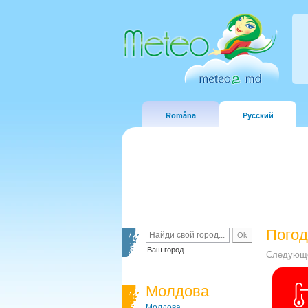
Româna
Русский
Погод
Ваш город
Следующе
Молдова
Молдова