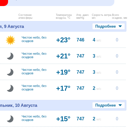
Состояние
Температура
Атм. давл.
Скорость ветра.
Всего
атмосферы
воздуха, °C
мм/Hg
м/с
осадков, мм
, 9 Августа
Подробнее
Чистое небо, без
+23°
746
4
0
м/с
осадков
Чистое небо, без
+21°
747
3
0
м/с
осадков
Чистое небо, без
+19°
747
3
0
м/с
осадков
Чистое небо, без
+17°
747
2
0
м/с
осадков
льник, 10 Августа
Подробнее
Чистое небо, без
+15°
747
2
0
м/с
осадков