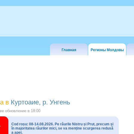
Главная
Регионы Молдовы
а в
Куртоаие, р. Унгень
е обновление в
18:00
Cod roșu: 08-14.08.2026. Pe râurile Nistru și Prut, precum și
în majoritatea râurilor mici, se va menține scurgerea redusă
a apei.