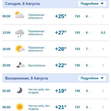
Сегодня, 8 Августа
Подробнее
+25°
Переменная
09:00
743
6
0
м/с
облачность
+27°
Переменная
12:00
743
6
0.2
м/с
облачность
+26°
Переменная
16:00
743
7
0
м/с
облачность
+22°
20:00
745
6
0
Малооблачно
м/с
Воскресение, 9 Августа
Подробнее
+19°
Чистое небо, без
02:00
746
4
0
м/с
осадков
+21°
Чистое небо, без
08:00
747
4
0
м/с
осадков