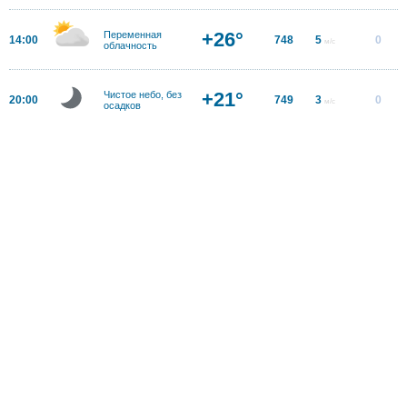
+26°
Переменная
14:00
748
5
0
м/с
облачность
+21°
Чистое небо, без
20:00
749
3
0
м/с
осадков