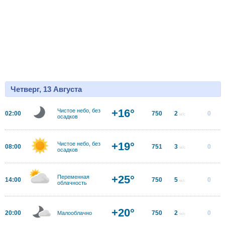
Четверг, 13 Августа
+16°
Чистое небо, без
02:00
750
2
0
м/с
осадков
+19°
Чистое небо, без
08:00
751
3
0
м/с
осадков
+25°
Переменная
14:00
750
5
0
м/с
облачность
+20°
20:00
750
2
0
Малооблачно
м/с