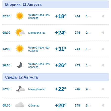
Вторник, 11 Августа
+18°
Чистое небо, без
02:00
744
1
0
м/с
осадков
+24°
08:00
744
2
0
Малооблачно
м/с
+31°
Чистое небо, без
14:00
743
1
0
м/с
осадков
+26°
Чистое небо, без
20:00
743
1
0
м/с
осадков
Среда, 12 Августа
+22°
02:00
746
4
0
Малооблачно
м/с
+20°
08:00
748
3
0
Облачно
м/с