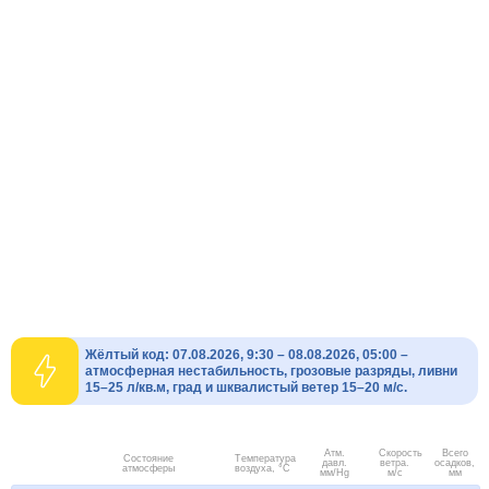
Жёлтый код: 07.08.2026, 9:30 – 08.08.2026, 05:00 –
атмосферная нестабильность, грозовые разряды, ливни
15–25 л/кв.м, град и шквалистый ветер 15–20 м/с.
Атм.
Скорость
Всего
Состояние
Температура
давл.
ветра.
осадков,
атмосферы
воздуха, °C
мм/Hg
м/с
мм