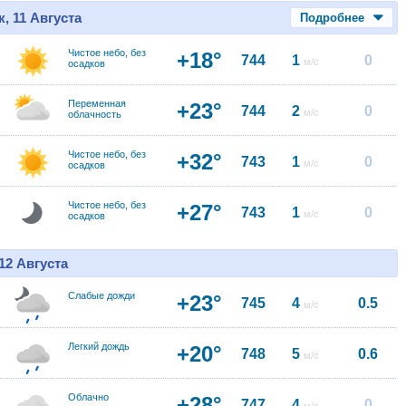
, 11 Августа
Подробнее
Чистое небо, без
+18°
744
1
0
м/с
осадков
Переменная
+23°
744
2
0
м/с
облачность
Чистое небо, без
+32°
743
1
0
м/с
осадков
Чистое небо, без
+27°
743
1
0
м/с
осадков
12 Августа
Слабые дожди
+23°
745
4
0.5
м/с
Легкий дождь
+20°
748
5
0.6
м/с
Облачно
+28°
747
4
0