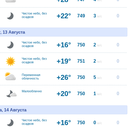
м/с
Чистое небо, без
+22°
749
3
0
м/с
осадков
, 13 Августа
Чистое небо, без
+16°
750
2
0
м/с
осадков
Чистое небо, без
+19°
751
2
0
м/с
осадков
Переменная
+26°
750
5
0
м/с
облачность
Малооблачно
+20°
750
1
0
м/с
, 14 Августа
Чистое небо, без
+16°
750
0
0
м/с
осадков