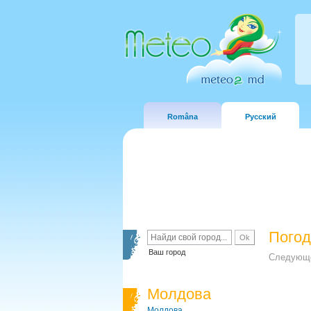
Româna
Русский
Погод
Ваш город
Следующе
Молдова
Молдова