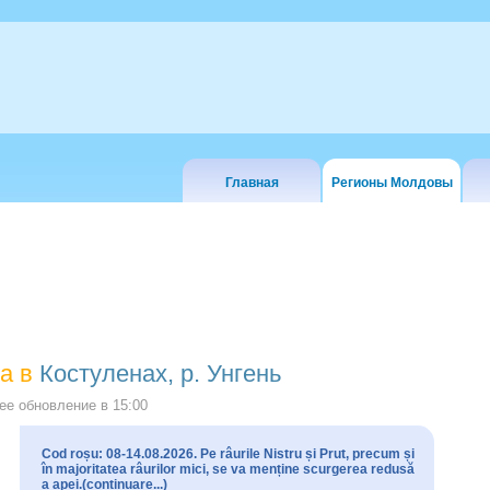
Главная
Регионы Молдовы
а в
Костуленах, р. Унгень
е обновление в
15:00
Cod roșu: 08-14.08.2026. Pe râurile Nistru și Prut, precum și
în majoritatea râurilor mici, se va menține scurgerea redusă
a apei.(continuare...)