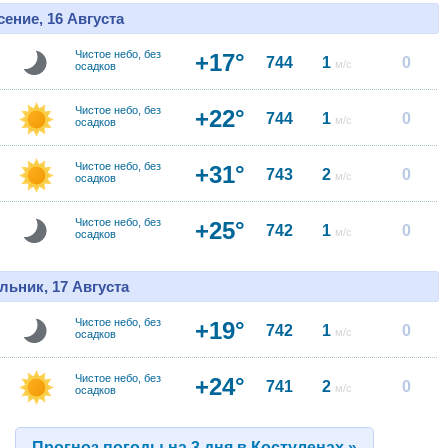
ение, 16 Августа
Чистое небо, без
+17°
744
1
0
м/с
осадков
Чистое небо, без
+22°
744
1
0
м/с
осадков
Чистое небо, без
+31°
743
2
0
м/с
осадков
Чистое небо, без
+25°
742
1
0
м/с
осадков
льник, 17 Августа
Чистое небо, без
+19°
742
1
0
м/с
осадков
Чистое небо, без
+24°
741
2
0
м/с
осадков
Прогноз погоды на 3 дня в Костуленах »