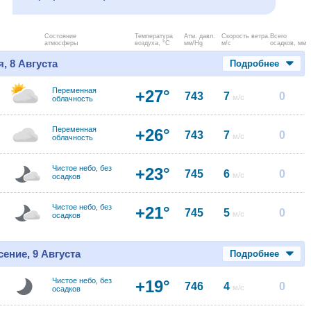
Состояние
Температура
Атм. давл.
Скорость ветра.
Всего
атмосферы
воздуха, °C
мм/Hg
м/с
осадков, мм
, 8 Августа
Подробнее
Переменная
+27°
743
7
0
м/с
облачность
Переменная
+26°
743
7
0
м/с
облачность
Чистое небо, без
+23°
745
6
0
м/с
осадков
Чистое небо, без
+21°
745
5
0
м/с
осадков
ение, 9 Августа
Подробнее
Чистое небо, без
+19°
746
4
0
м/с
осадков