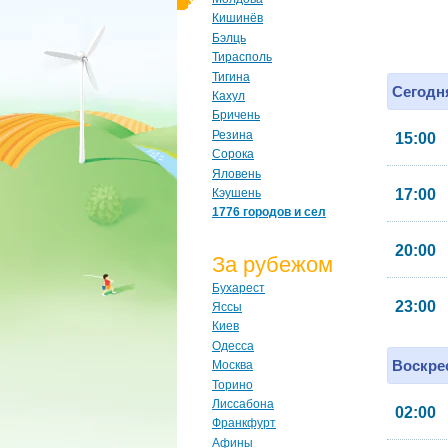
Кишинёв
Бэлць
Тирасполь
Тигина
Сегодня
Кахул
Бричень
Резина
15:00
Сорока
Яловень
Кэушень
17:00
1776 городов и сел
20:00
За рубежом
Бухарест
23:00
Яссы
Киев
Одесса
Воскрес
Москва
Торино
Лиссабона
02:00
Франкфурт
Афины