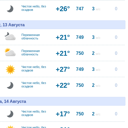
Чистое небо, без
+26°
747
3
0
м/с
осадков
, 13 Августа
Переменная
+21°
749
3
0
м/с
облачность
Переменная
+21°
750
2
0
м/с
облачность
Чистое небо, без
+27°
749
3
0
м/с
осадков
Чистое небо, без
+22°
750
2
0
м/с
осадков
, 14 Августа
Чистое небо, без
+17°
750
2
0
м/с
осадков
Чистое небо, без