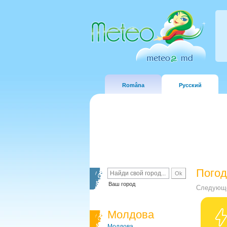
Româna
Русский
Погод
Ваш город
Следующе
Молдова
Молдова