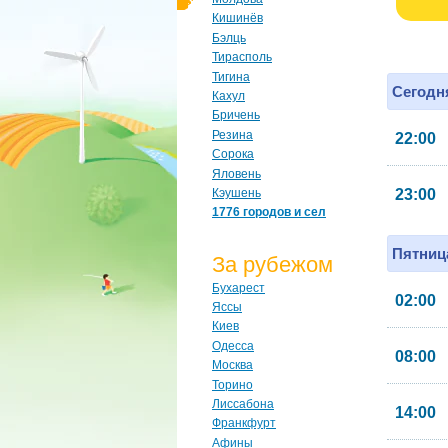
Кишинёв
Бэлць
Тирасполь
Тигина
Сегодня
Кахул
Бричень
Резина
22:00
Сорока
Яловень
Кэушень
23:00
1776 городов и сел
Пятница
За рубежом
Бухарест
02:00
Яссы
Киев
Одесса
08:00
Москва
Торино
Лиссабона
14:00
Франкфурт
Афины