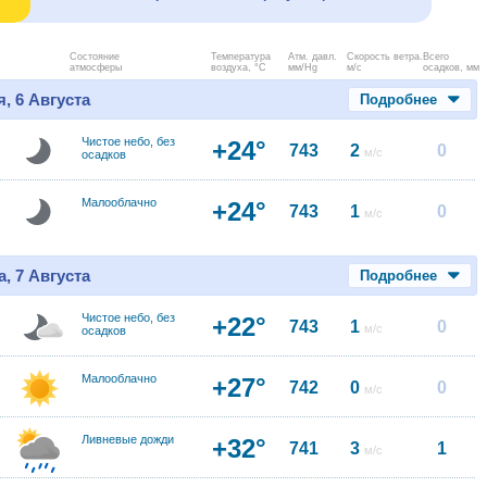
Состояние
Температура
Атм. давл.
Скорость ветра.
Всего
атмосферы
воздуха, °C
мм/Hg
м/с
осадков, мм
, 6 Августа
Подробнее
Чистое небо, без
+24°
743
2
0
м/с
осадков
Малооблачно
+24°
743
1
0
м/с
, 7 Августа
Подробнее
Чистое небо, без
+22°
743
1
0
м/с
осадков
Малооблачно
+27°
742
0
0
м/с
Ливневые дожди
+32°
741
3
1
м/с