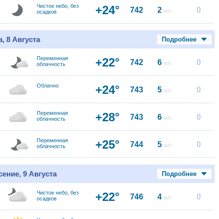
Чистое небо, без
+24°
742
2
0
м/с
осадков
, 8 Августа
Подробнее
Переменная
+22°
742
6
0
м/с
облачность
Облачно
+24°
743
5
0
м/с
Переменная
+28°
743
6
0
м/с
облачность
Переменная
+25°
744
5
0
м/с
облачность
ение, 9 Августа
Подробнее
Чистое небо, без
+22°
746
4
0
м/с
осадков