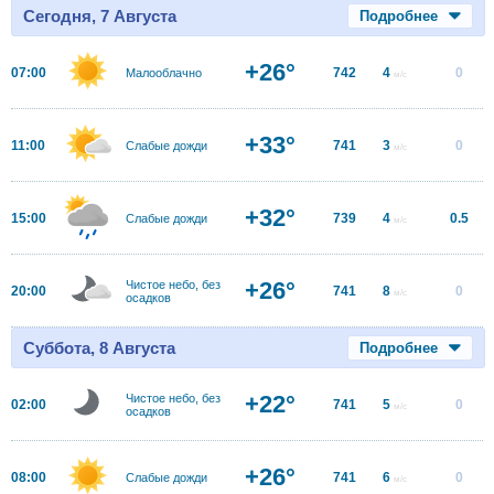
Сегодня, 7 Августа
Подробнее
+26°
07:00
742
4
0
Малооблачно
м/с
+33°
11:00
741
3
0
Слабые дожди
м/с
+32°
15:00
739
4
0.5
Слабые дожди
м/с
+26°
Чистое небо, без
20:00
741
8
0
м/с
осадков
Суббота, 8 Августа
Подробнее
+22°
Чистое небо, без
02:00
741
5
0
м/с
осадков
+26°
08:00
741
6
0
Слабые дожди
м/с