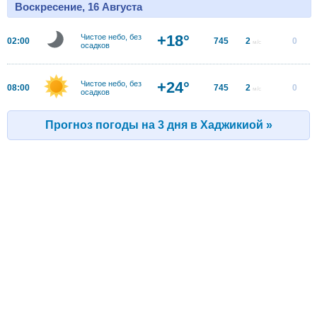
Воскресение, 16 Августа
+18°
Чистое небо, без
02:00
745
2
0
м/с
осадков
+24°
Чистое небо, без
08:00
745
2
0
м/с
осадков
Прогноз погоды на 3 дня в Хаджикиой »