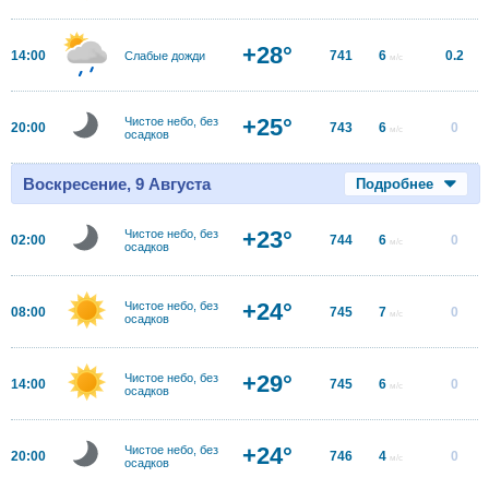
+28°
14:00
741
6
0.2
Слабые дожди
м/с
+25°
Чистое небо, без
20:00
743
6
0
м/с
осадков
Воскресение, 9 Августа
Подробнее
+23°
Чистое небо, без
02:00
744
6
0
м/с
осадков
+24°
Чистое небо, без
08:00
745
7
0
м/с
осадков
+29°
Чистое небо, без
14:00
745
6
0
м/с
осадков
+24°
Чистое небо, без
20:00
746
4
0
м/с
осадков