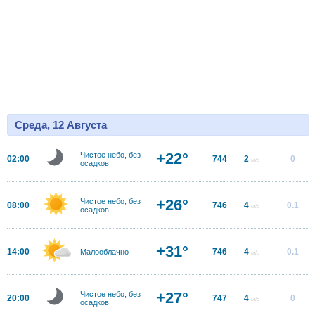
Среда, 12 Августа
+22°
Чистое небо, без
02:00
744
2
0
м/с
осадков
+26°
Чистое небо, без
08:00
746
4
0.1
м/с
осадков
+31°
14:00
746
4
0.1
Малооблачно
м/с
+27°
Чистое небо, без
20:00
747
4
0
м/с
осадков