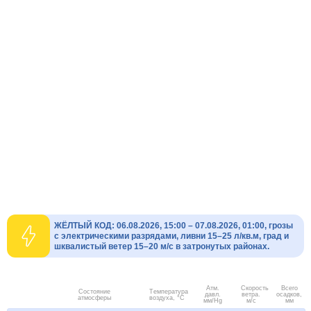
ЖЁЛТЫЙ КОД: 06.08.2026, 15:00 – 07.08.2026, 01:00, грозы
с электрическими разрядами, ливни 15–25 л/кв.м, град и
шквалистый ветер 15–20 м/с в затронутых районах.
Атм.
Скорость
Всего
Состояние
Температура
давл.
ветра.
осадков,
атмосферы
воздуха, °C
мм/Hg
м/с
мм