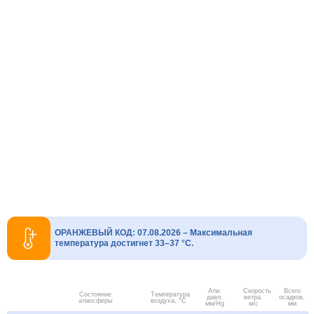
ОРАНЖЕВЫЙ КОД: 07.08.2026 – Максимальная
температура достигнет 33–37 °C.
Атм.
Скорость
Всего
Состояние
Температура
давл.
ветра.
осадков,
атмосферы
воздуха, °C
мм/Hg
м/с
мм