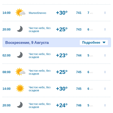
+30°
14:00
741
7
0
Малооблачно
м/с
+25°
Чистое небо, без
20:00
743
6
0
м/с
осадков
Воскресение, 9 Августа
Подробнее
+23°
Чистое небо, без
02:00
744
5
0
м/с
осадков
+25°
Чистое небо, без
08:00
745
6
0
м/с
осадков
+30°
Чистое небо, без
14:00
745
6
0
м/с
осадков
+24°
Чистое небо, без
20:00
746
5
0
м/с
осадков