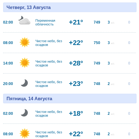
Четверг, 13 Августа
+21°
Переменная
02:00
749
3
0
м/с
облачность
+22°
Чистое небо, без
08:00
750
3
0
м/с
осадков
+28°
Чистое небо, без
14:00
749
3
0
м/с
осадков
+23°
Чистое небо, без
20:00
748
2
0
м/с
осадков
Пятница, 14 Августа
+18°
Чистое небо, без
02:00
748
2
0
м/с
осадков
+22°
Чистое небо, без
08:00
748
2
0
м/с
осадков