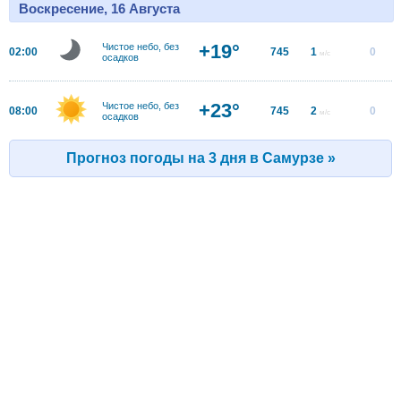
Воскресение, 16 Августа
+19°
Чистое небо, без
02:00
745
1
0
м/с
осадков
+23°
Чистое небо, без
08:00
745
2
0
м/с
осадков
Прогноз погоды на 3 дня в Самурзе »