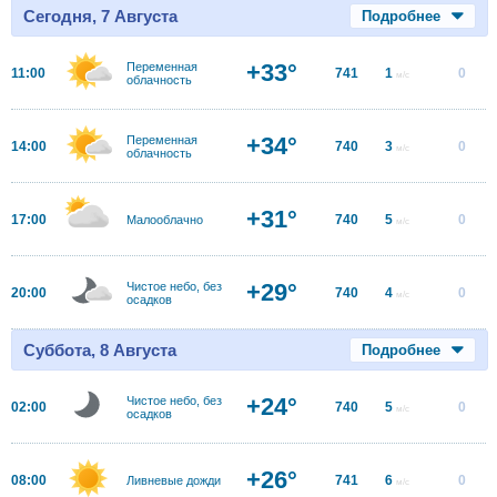
Сегодня, 7 Августа
Подробнее
+33°
Переменная
11:00
741
1
0
м/с
облачность
+34°
Переменная
14:00
740
3
0
м/с
облачность
+31°
17:00
740
5
0
Малооблачно
м/с
+29°
Чистое небо, без
20:00
740
4
0
м/с
осадков
Суббота, 8 Августа
Подробнее
+24°
Чистое небо, без
02:00
740
5
0
м/с
осадков
+26°
08:00
741
6
0
Ливневые дожди
м/с