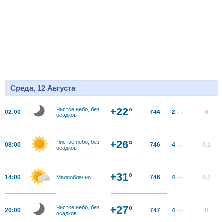
Среда, 12 Августа
+22°
Чистое небо, без
02:00
744
2
0
м/с
осадков
+26°
Чистое небо, без
08:00
746
4
0.1
м/с
осадков
+31°
14:00
746
4
0.1
Малооблачно
м/с
+27°
Чистое небо, без
20:00
747
4
0
м/с
осадков