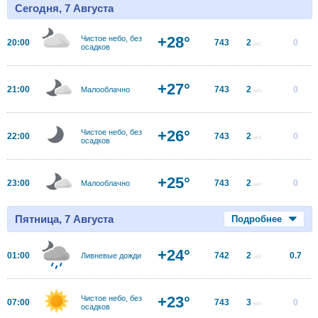
Сегодня, 7 Августа
+28°
Чистое небо, без
20:00
743
2
0
м/с
осадков
+27°
21:00
743
2
0
Малооблачно
м/с
+26°
Чистое небо, без
22:00
743
2
0
м/с
осадков
+25°
23:00
743
2
0
Малооблачно
м/с
Пятница, 7 Августа
Подробнее
+24°
01:00
742
2
0.7
Ливневые дожди
м/с
+23°
Чистое небо, без
07:00
743
3
0
м/с
осадков