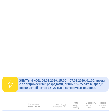
ЖЁЛТЫЙ КОД: 06.08.2026, 15:00 – 07.08.2026, 01:00, грозы
с электрическими разрядами, ливни 15–25 л/кв.м, град и
шквалистый ветер 15–20 м/с в затронутых районах.
Атм.
Скорость
Всего
Состояние
Температура
давл.
ветра.
осадков,
атмосферы
воздуха, °C
мм/Hg
м/с
мм