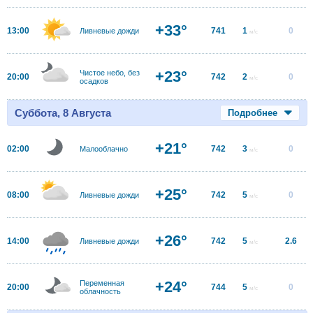
+33°
13:00
741
1
0
Ливневые дожди
м/с
+23°
Чистое небо, без
20:00
742
2
0
м/с
осадков
Суббота, 8 Августа
Подробнее
+21°
02:00
742
3
0
Малооблачно
м/с
+25°
08:00
742
5
0
Ливневые дожди
м/с
+26°
14:00
742
5
2.6
Ливневые дожди
м/с
+24°
Переменная
20:00
744
5
0
м/с
облачность