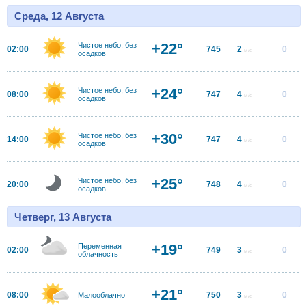
Среда, 12 Августа
+22°
Чистое небо, без
02:00
745
2
0
м/с
осадков
+24°
Чистое небо, без
08:00
747
4
0
м/с
осадков
+30°
Чистое небо, без
14:00
747
4
0
м/с
осадков
+25°
Чистое небо, без
20:00
748
4
0
м/с
осадков
Четверг, 13 Августа
+19°
Переменная
02:00
749
3
0
м/с
облачность
+21°
08:00
750
3
0
Малооблачно
м/с