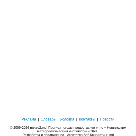
Реклама
|
Словарь
|
Условия
|
Контакты
|
Новости
© 2009-2026 meteo2.md.
Прогноз погоды предоставлен yr.no – Норвежским
метеорологическим институтом и NRK
.
Разработка и продвижение -
Агентство Веб Консалтинг .md