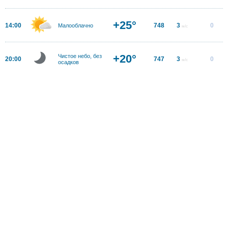
+25°
14:00
748
3
0
Малооблачно
м/с
+20°
Чистое небо, без
20:00
747
3
0
м/с
осадков