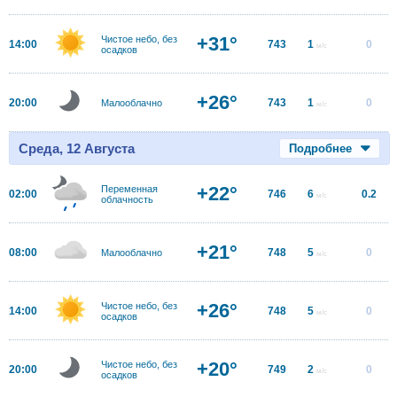
+31°
Чистое небо, без
14:00
743
1
0
м/с
осадков
+26°
20:00
743
1
0
Малооблачно
м/с
Среда, 12 Августа
Подробнее
+22°
Переменная
02:00
746
6
0.2
м/с
облачность
+21°
08:00
748
5
0
Малооблачно
м/с
+26°
Чистое небо, без
14:00
748
5
0
м/с
осадков
+20°
Чистое небо, без
20:00
749
2
0
м/с
осадков