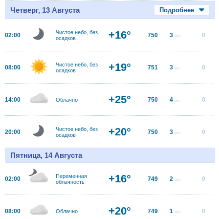
Четверг, 13 Августа
Подробнее
+16°
Чистое небо, без
02:00
750
3
0
м/с
осадков
+19°
Чистое небо, без
08:00
751
3
0
м/с
осадков
+25°
14:00
750
4
0
Облачно
м/с
+20°
Чистое небо, без
20:00
750
3
0
м/с
осадков
Пятница, 14 Августа
+16°
Переменная
02:00
749
2
0
м/с
облачность
+20°
08:00
749
1
0
Облачно
м/с