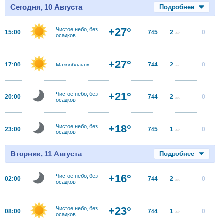
Сегодня, 10 Августа
Подробнее
+27°
Чистое небо, без
15:00
745
2
0
м/с
осадков
+27°
17:00
744
2
0
Малооблачно
м/с
+21°
Чистое небо, без
20:00
744
2
0
м/с
осадков
+18°
Чистое небо, без
23:00
745
1
0
м/с
осадков
Вторник, 11 Августа
Подробнее
+16°
Чистое небо, без
02:00
744
2
0
м/с
осадков
+23°
Чистое небо, без
08:00
744
1
0
м/с
осадков