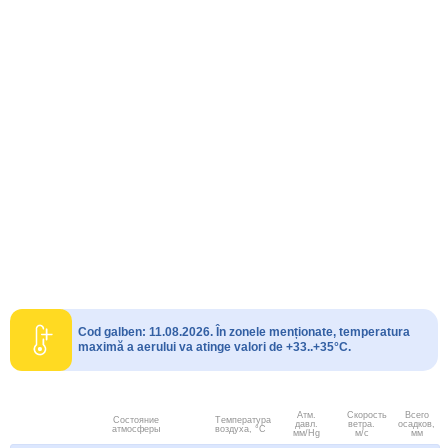
Cod galben: 11.08.2026. În zonele menționate, temperatura
maximă a aerului va atinge valori de +33..+35°C.
Атм.
Скорость
Всего
Состояние
Температура
давл.
ветра.
осадков,
атмосферы
воздуха, °C
мм/Hg
м/с
мм