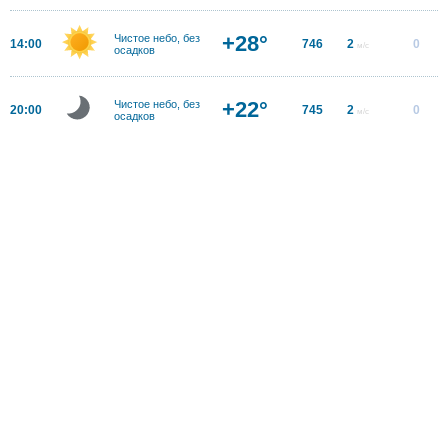
+28°
Чистое небо, без
14:00
746
2
0
м/с
осадков
+22°
Чистое небо, без
20:00
745
2
0
м/с
осадков