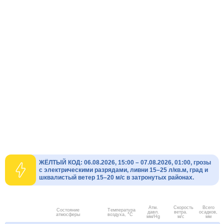
ЖЁЛТЫЙ КОД: 06.08.2026, 15:00 – 07.08.2026, 01:00, грозы
с электрическими разрядами, ливни 15–25 л/кв.м, град и
шквалистый ветер 15–20 м/с в затронутых районах.
Атм.
Скорость
Всего
Состояние
Температура
давл.
ветра.
осадков,
атмосферы
воздуха, °C
мм/Hg
м/с
мм