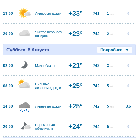
+33°
13:00
741
1
0
Ливневые дожди
м/с
+23°
Чистое небо, без
20:00
742
2
0
м/с
осадков
Суббота, 8 Августа
Подробнее
+21°
02:00
742
3
0
Малооблачно
м/с
+25°
Сильные
08:00
742
5
0
м/с
ливневые дожди
+25°
14:00
742
5
3.6
Ливневые дожди
м/с
+24°
Переменная
20:00
744
5
0
м/с
облачность