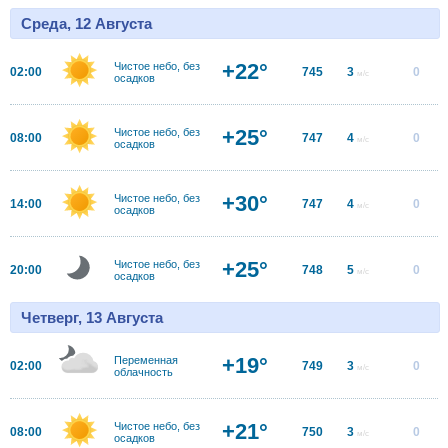
Среда, 12 Августа
+22°
Чистое небо, без
02:00
745
3
0
м/с
осадков
+25°
Чистое небо, без
08:00
747
4
0
м/с
осадков
+30°
Чистое небо, без
14:00
747
4
0
м/с
осадков
+25°
Чистое небо, без
20:00
748
5
0
м/с
осадков
Четверг, 13 Августа
+19°
Переменная
02:00
749
3
0
м/с
облачность
+21°
Чистое небо, без
08:00
750
3
0
м/с
осадков