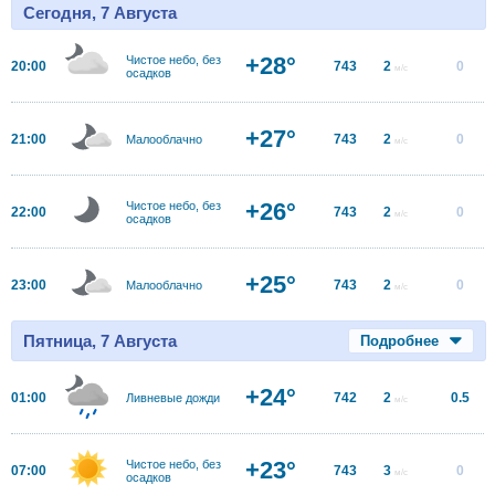
Сегодня, 7 Августа
+28°
Чистое небо, без
20:00
743
2
0
м/с
осадков
+27°
21:00
743
2
0
Малооблачно
м/с
+26°
Чистое небо, без
22:00
743
2
0
м/с
осадков
+25°
23:00
743
2
0
Малооблачно
м/с
Пятница, 7 Августа
Подробнее
+24°
01:00
742
2
0.5
Ливневые дожди
м/с
+23°
Чистое небо, без
07:00
743
3
0
м/с
осадков