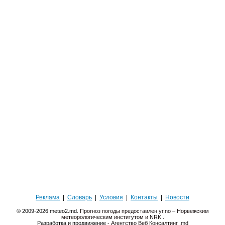
Реклама
|
Словарь
|
Условия
|
Контакты
|
Новости
© 2009-2026 meteo2.md.
Прогноз погоды предоставлен yr.no – Норвежским
метеорологическим институтом и NRK
.
Разработка и продвижение -
Агентство Веб Консалтинг .md