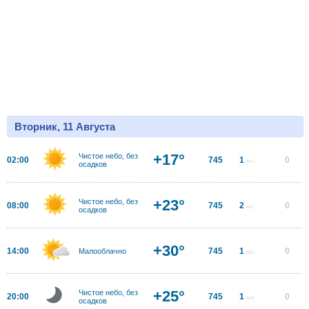
Вторник, 11 Августа
+17°
Чистое небо, без
02:00
745
1
0
м/с
осадков
+23°
Чистое небо, без
08:00
745
2
0
м/с
осадков
+30°
14:00
745
1
0
Малооблачно
м/с
+25°
Чистое небо, без
20:00
745
1
0
м/с
осадков