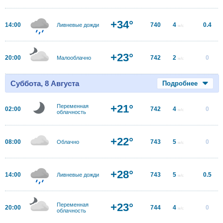
+34°
14:00
740
4
0.4
Ливневые дожди
м/с
+23°
20:00
742
2
0
Малооблачно
м/с
Суббота, 8 Августа
Подробнее
+21°
Переменная
02:00
742
4
0
м/с
облачность
+22°
08:00
743
5
0
Облачно
м/с
+28°
14:00
743
5
0.5
Ливневые дожди
м/с
+23°
Переменная
20:00
744
4
0
м/с
облачность