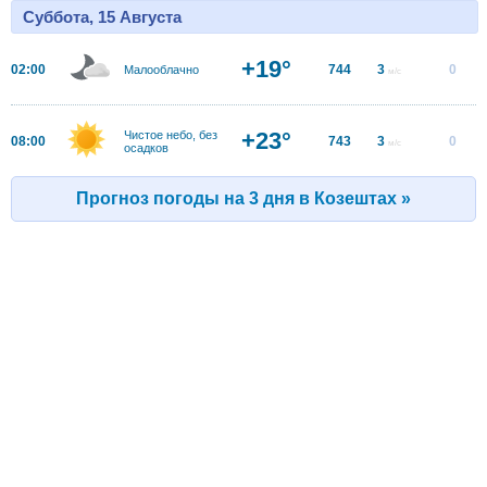
Суббота, 15 Августа
+19°
02:00
744
3
0
Малооблачно
м/с
+23°
Чистое небо, без
08:00
743
3
0
м/с
осадков
Прогноз погоды на 3 дня в Козештах »