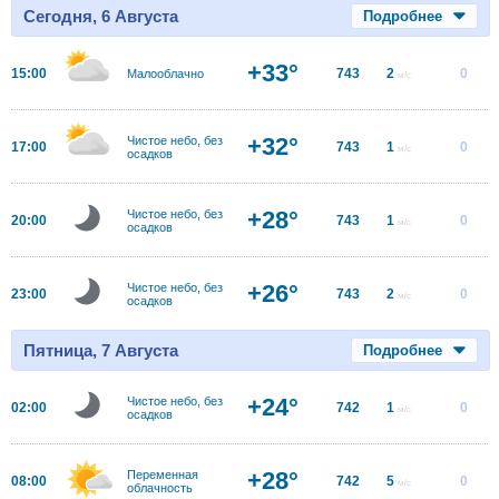
Сегодня, 6 Августа
Подробнее
+33°
15:00
743
2
0
Малооблачно
м/с
+32°
Чистое небо, без
17:00
743
1
0
м/с
осадков
+28°
Чистое небо, без
20:00
743
1
0
м/с
осадков
+26°
Чистое небо, без
23:00
743
2
0
м/с
осадков
Пятница, 7 Августа
Подробнее
+24°
Чистое небо, без
02:00
742
1
0
м/с
осадков
+28°
Переменная
08:00
742
5
0
м/с
облачность