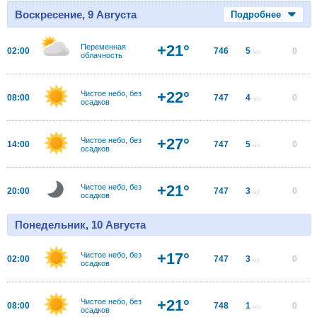
Воскресение, 9 Августа
Подробнее
+21°
Переменная
02:00
746
5
0
м/с
облачность
+22°
Чистое небо, без
08:00
747
4
0
м/с
осадков
+27°
Чистое небо, без
14:00
747
5
0
м/с
осадков
+21°
Чистое небо, без
20:00
747
3
0
м/с
осадков
Понедельник, 10 Августа
+17°
Чистое небо, без
02:00
747
3
0
м/с
осадков
+21°
Чистое небо, без
08:00
748
1
0
м/с
осадков