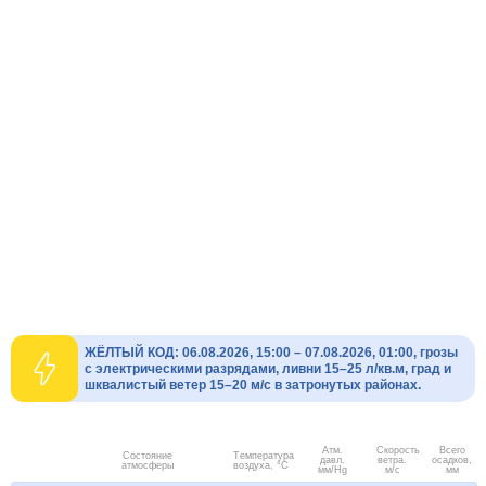
ЖЁЛТЫЙ КОД: 06.08.2026, 15:00 – 07.08.2026, 01:00, грозы
с электрическими разрядами, ливни 15–25 л/кв.м, град и
шквалистый ветер 15–20 м/с в затронутых районах.
Атм.
Скорость
Всего
Состояние
Температура
давл.
ветра.
осадков,
атмосферы
воздуха, °C
мм/Hg
м/с
мм