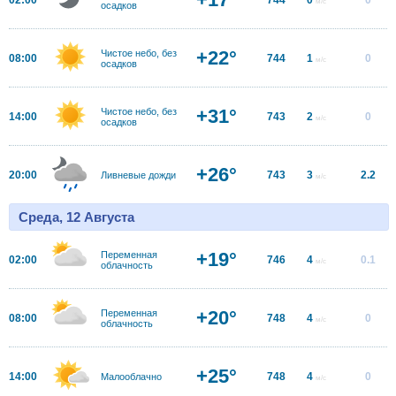
м/с
осадков
+22°
Чистое небо, без
08:00
744
1
0
м/с
осадков
+31°
Чистое небо, без
14:00
743
2
0
м/с
осадков
+26°
20:00
743
3
2.2
Ливневые дожди
м/с
Среда, 12 Августа
+19°
Переменная
02:00
746
4
0.1
м/с
облачность
+20°
Переменная
08:00
748
4
0
м/с
облачность
+25°
14:00
748
4
0
Малооблачно
м/с