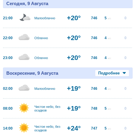
Сегодня, 9 Августа
+20°
21:00
746
5
0
Малооблачно
м/с
+20°
22:00
746
4
0
Облачно
м/с
+20°
23:00
746
4
0
Облачно
м/с
Воскресение, 9 Августа
Подробнее
+19°
02:00
746
4
0
Малооблачно
м/с
+19°
Чистое небо, без
08:00
748
5
0
м/с
осадков
+24°
Чистое небо, без
14:00
747
5
0
м/с
осадков