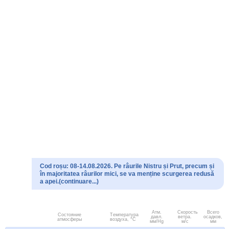
Cod roșu: 08-14.08.2026. Pe râurile Nistru și Prut, precum și
în majoritatea râurilor mici, se va menține scurgerea redusă
a apei.(continuare...)
Атм.
Скорость
Всего
Состояние
Температура
давл.
ветра.
осадков,
атмосферы
воздуха, °C
мм/Hg
м/с
мм