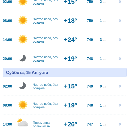
+15°
02:00
750
2
0
м/с
осадков
+18°
Чистое небо, без
08:00
750
1
0
м/с
осадков
+24°
Чистое небо, без
14:00
749
3
0
м/с
осадков
+19°
Чистое небо, без
20:00
748
1
0
м/с
осадков
Суббота, 15 Августа
+15°
Чистое небо, без
02:00
749
0
0
м/с
осадков
+19°
Чистое небо, без
08:00
748
1
0
м/с
осадков
+26°
Переменная
14:00
747
1
0
м/с
облачность