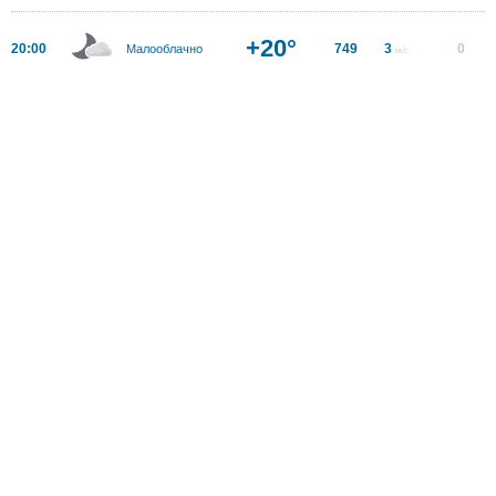
+20°
20:00
749
3
0
Малооблачно
м/с