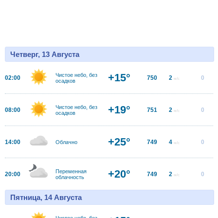
Четверг, 13 Августа
+15°
Чистое небо, без
02:00
750
2
0
м/с
осадков
+19°
Чистое небо, без
08:00
751
2
0
м/с
осадков
+25°
14:00
749
4
0
Облачно
м/с
+20°
Переменная
20:00
749
2
0
м/с
облачность
Пятница, 14 Августа
Чистое небо, без