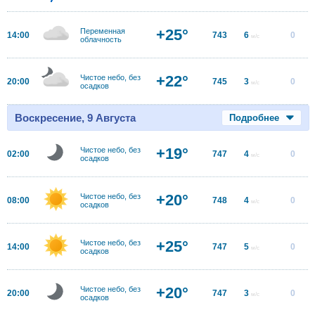
+25°
Переменная
14:00
743
6
0
м/с
облачность
+22°
Чистое небо, без
20:00
745
3
0
м/с
осадков
Воскресение, 9 Августа
Подробнее
+19°
Чистое небо, без
02:00
747
4
0
м/с
осадков
+20°
Чистое небо, без
08:00
748
4
0
м/с
осадков
+25°
Чистое небо, без
14:00
747
5
0
м/с
осадков
+20°
Чистое небо, без
20:00
747
3
0
м/с
осадков