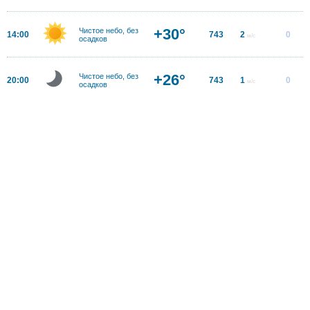
+30°
Чистое небо, без
14:00
743
2
0
м/с
осадков
+26°
Чистое небо, без
20:00
743
1
0
м/с
осадков