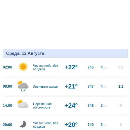
Среда, 12 Августа
+22°
Чистое небо, без
02:00
745
4
0.1
м/с
осадков
+21°
08:00
747
4
1.1
Ливневые дожди
м/с
+24°
Переменная
14:00
748
2
0
м/с
облачность
+20°
Чистое небо, без
20:00
749
3
0
м/с
осадков