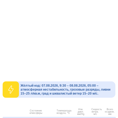
Жёлтый код: 07.08.2026, 9:30 – 08.08.2026, 05:00 –
атмосферная нестабильность, грозовые разряды, ливни
15–25 л/кв.м, град и шквалистый ветер 15–20 м/с.
Атм.
Скорость
Всего
Состояние
Температура
давл.
ветра.
осадков,
атмосферы
воздуха, °C
мм/Hg
м/с
мм