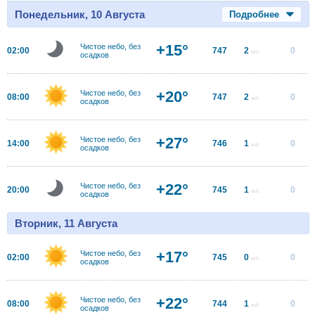
Понедельник, 10 Августа
Подробнее
+15°
Чистое небо, без
02:00
747
2
0
м/с
осадков
+20°
Чистое небо, без
08:00
747
2
0
м/с
осадков
+27°
Чистое небо, без
14:00
746
1
0
м/с
осадков
+22°
Чистое небо, без
20:00
745
1
0
м/с
осадков
Вторник, 11 Августа
+17°
Чистое небо, без
02:00
745
0
0
м/с
осадков
+22°
Чистое небо, без
08:00
744
1
0
м/с
осадков