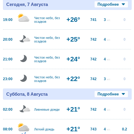
Сегодня, 7 Августа
Подробнее
+26°
Чистое небо, без
19:00
741
3
0
м/с
осадков
+25°
Чистое небо, без
20:00
742
4
0
м/с
осадков
+24°
Чистое небо, без
21:00
742
4
0
м/с
осадков
+22°
Чистое небо, без
23:00
742
3
0
м/с
осадков
Суббота, 8 Августа
Подробнее
+21°
02:00
742
4
0
Ливневые дожди
м/с
+21°
08:00
743
4
0.2
Легкий дождь
м/с