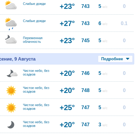
Слабые дожди
+23°
743
5
0
м/с
Слабые дожди
+27°
743
6
0.1
м/с
Переменная
+23°
745
5
0
м/с
облачность
ение, 9 Августа
Подробнее
Чистое небо, без
+20°
746
5
0
м/с
осадков
Чистое небо, без
+20°
748
5
0
м/с
осадков
Чистое небо, без
+25°
747
5
0
м/с
осадков
Чистое небо, без
+20°
747
3
0
м/с
осадков