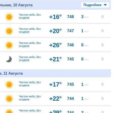
льник, 10 Августа
Подробнее
Чистое небо, без
+16°
748
3
0
м/с
осадков
Чистое небо, без
+20°
747
1
0
м/с
осадков
Чистое небо, без
+26°
746
0
0
м/с
осадков
Чистое небо, без
+21°
745
0
0
м/с
осадков
, 11 Августа
Чистое небо, без
+17°
745
1
0
м/с
осадков
Чистое небо, без
+22°
744
1
0
м/с
осадков
Чистое небо, без
+29°
744
2
0