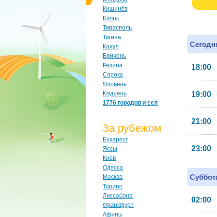
Кишинёв
Бэлць
Тирасполь
Тигина
Сегодня
Кахул
Бричень
Резина
18:00
Сорока
Яловень
Кэушень
19:00
1776 городов и сел
21:00
За рубежом
Бухарест
23:00
Яссы
Киев
Одесса
Суббота
Москва
Торино
Лиссабона
02:00
Франкфурт
Афины