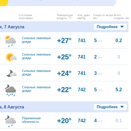
Состояние
Температура
Атм. давл.
Скорость ветра.
Всего
атмосферы
воздуха, °C
мм/Hg
м/с
осадков, мм
, 7 Августа
Подробнее
Сильные ливневые
+27°
741
5
0.2
м/с
дожди
Сильные ливневые
+25°
741
2
0
м/с
дожди
Сильные ливневые
+24°
741
3
0
м/с
дожди
Сильные ливневые
+22°
742
5
5.2
м/с
дожди
, 8 Августа
Подробнее
Переменная
+20°
742
4
0.1
м/с
облачность