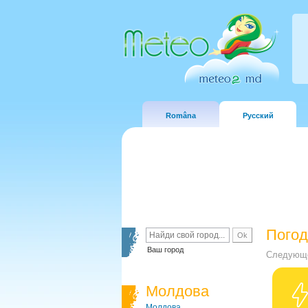
Româna
Русский
Погод
Ваш город
Следующе
Молдова
Молдова