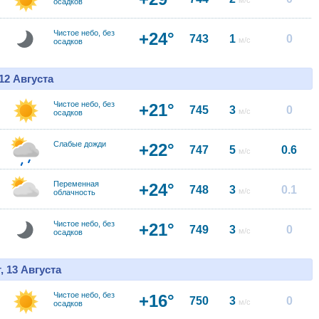
м/с
осадков
Чистое небо, без
+24°
743
1
0
м/с
осадков
12 Августа
Чистое небо, без
+21°
745
3
0
м/с
осадков
Слабые дожди
+22°
747
5
0.6
м/с
Переменная
+24°
748
3
0.1
м/с
облачность
Чистое небо, без
+21°
749
3
0
м/с
осадков
, 13 Августа
Чистое небо, без
+16°
750
3
0
м/с
осадков