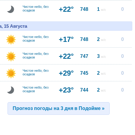
Чистое небо, без
+22°
748
1
0
м/с
осадков
, 15 Августа
Чистое небо, без
+17°
748
2
0
м/с
осадков
Чистое небо, без
+22°
747
3
0
м/с
осадков
Чистое небо, без
+29°
745
2
0
м/с
осадков
Чистое небо, без
+23°
744
2
0
м/с
осадков
Прогноз погоды на 3 дня в Подойме »