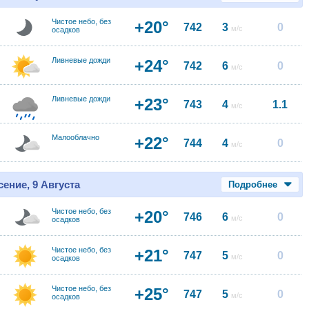
Чистое небо, без
+20°
742
3
0
м/с
осадков
Ливневые дожди
+24°
742
6
0
м/с
Ливневые дожди
+23°
743
4
1.1
м/с
Малооблачно
+22°
744
4
0
м/с
ение, 9 Августа
Подробнее
Чистое небо, без
+20°
746
6
0
м/с
осадков
Чистое небо, без
+21°
747
5
0
м/с
осадков
Чистое небо, без
+25°
747
5
0
м/с
осадков