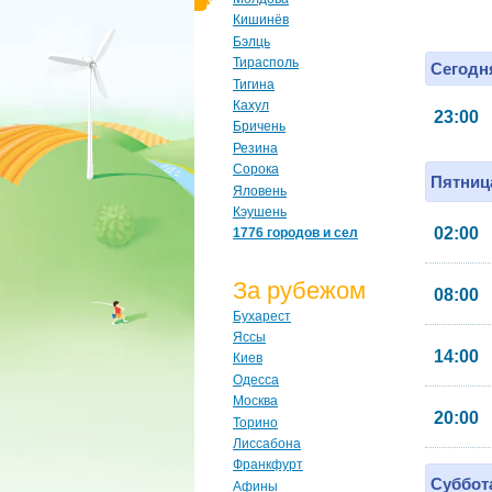
Кишинёв
Бэлць
Тирасполь
Сегодня
Тигина
Кахул
23:00
Бричень
Резина
Сорока
Пятница
Яловень
Кэушень
02:00
1776 городов и сел
За рубежом
08:00
Бухарест
Яссы
14:00
Киев
Одесса
Москва
20:00
Торино
Лиссабона
Франкфурт
Суббота
Афины