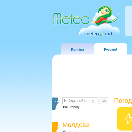
Româna
Русский
Погод
Ваш город
Молдова
Молдова