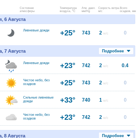
Состояние
Температура
Атм. давл.
Скорость ветра.
Всего
атмосферы
воздуха, °C
мм/Hg
м/с
осадков, мм
, 6 Августа
Ливневые дожди
+25°
743
2
0
м/с
, 7 Августа
Подробнее
Ливневые дожди
+23°
742
2
0.4
м/с
Чистое небо, без
+25°
743
2
0
м/с
осадков
Сильные ливневые
+33°
740
1
0
м/с
дожди
Чистое небо, без
+23°
742
2
0
м/с
осадков
, 8 Августа
Подробнее