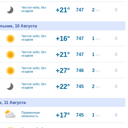
Чистое небо, без
+21°
747
2
0
м/с
осадков
льник, 10 Августа
Чистое небо, без
+16°
747
1
0
м/с
осадков
Чистое небо, без
+21°
747
1
0
м/с
осадков
Чистое небо, без
+27°
746
3
0
м/с
осадков
Чистое небо, без
+22°
745
2
0
м/с
осадков
, 11 Августа
Переменная
+17°
745
1
0
м/с
облачность