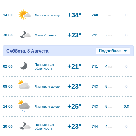
+34°
14:00
740
3
0
Ливневые дожди
м/с
+23°
20:00
741
3
0
Малооблачно
м/с
Суббота, 8 Августа
Подробнее
+21°
Переменная
02:00
741
4
0
м/с
облачность
+23°
08:00
743
5
0
Ливневые дожди
м/с
+25°
14:00
743
5
0.8
Ливневые дожди
м/с
+23°
Переменная
20:00
744
4
0
м/с
облачность