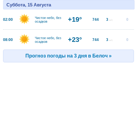
Суббота, 15 Августа
+19°
Чистое небо, без
02:00
744
3
0
м/с
осадков
+23°
Чистое небо, без
08:00
744
3
0
м/с
осадков
Прогноз погоды на 3 дня в Белоч »