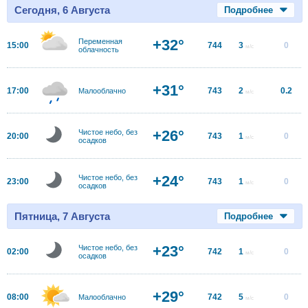
Сегодня, 6 Августа
Подробнее
+32°
Переменная
15:00
744
3
0
м/с
облачность
+31°
17:00
743
2
0.2
Малооблачно
м/с
+26°
Чистое небо, без
20:00
743
1
0
м/с
осадков
+24°
Чистое небо, без
23:00
743
1
0
м/с
осадков
Пятница, 7 Августа
Подробнее
+23°
Чистое небо, без
02:00
742
1
0
м/с
осадков
+29°
08:00
742
5
0
Малооблачно
м/с