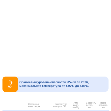
Оранжевый уровень опасности: 05–06.08.2026,
максимальная температура от +35°C до +38°C.
Атм.
Скорость
Всего
Состояние
Температура
давл.
ветра.
осадков,
атмосферы
воздуха, °C
мм/Hg
м/с
мм