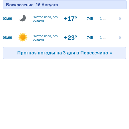
Воскресение, 16 Августа
+17°
Чистое небо, без
02:00
745
1
0
м/с
осадков
+23°
Чистое небо, без
08:00
745
1
0
м/с
осадков
Прогноз погоды на 3 дня в Пересечино »