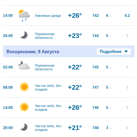
+26°
14:00
742
6
0.2
Ливневые дожди
м/с
+23°
Переменная
20:00
744
5
0
м/с
облачность
Воскресение, 9 Августа
Подробнее
+22°
Переменная
02:00
745
5
0
м/с
облачность
+22°
Чистое небо, без
08:00
747
5
0
м/с
осадков
+26°
Чистое небо, без
14:00
746
5
0
м/с
осадков
+21°
Чистое небо, без
20:00
746
3
0
м/с
осадков