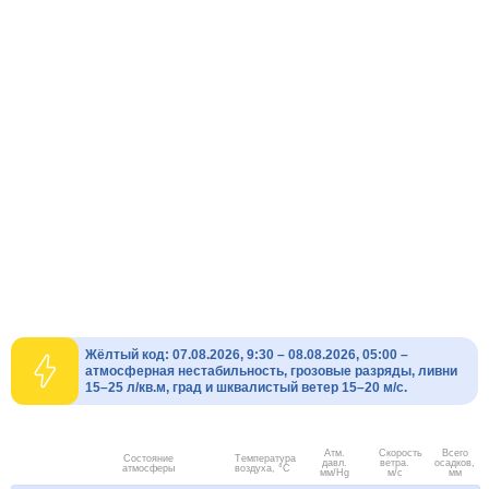
Жёлтый код: 07.08.2026, 9:30 – 08.08.2026, 05:00 –
атмосферная нестабильность, грозовые разряды, ливни
15–25 л/кв.м, град и шквалистый ветер 15–20 м/с.
Атм.
Скорость
Всего
Состояние
Температура
давл.
ветра.
осадков,
атмосферы
воздуха, °C
мм/Hg
м/с
мм