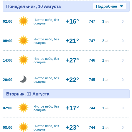
Понедельник, 10 Августа
Подробнее
+16°
Чистое небо, без
02:00
747
3
0
м/с
осадков
+21°
Чистое небо, без
08:00
747
2
0
м/с
осадков
+27°
Чистое небо, без
14:00
746
2
0
м/с
осадков
+22°
Чистое небо, без
20:00
745
1
0
м/с
осадков
Вторник, 11 Августа
+17°
Чистое небо, без
02:00
744
1
0
м/с
осадков
+23°
Чистое небо, без
08:00
744
1
0
м/с
осадков