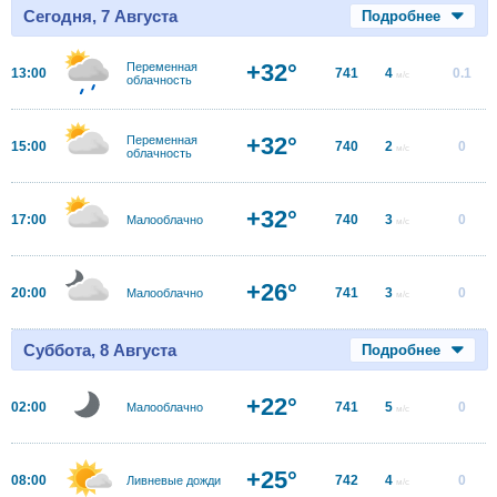
Сегодня, 7 Августа
Подробнее
+32°
Переменная
13:00
741
4
0.1
м/с
облачность
+32°
Переменная
15:00
740
2
0
м/с
облачность
+32°
17:00
740
3
0
Малооблачно
м/с
+26°
20:00
741
3
0
Малооблачно
м/с
Суббота, 8 Августа
Подробнее
+22°
02:00
741
5
0
Малооблачно
м/с
+25°
08:00
742
4
0
Ливневые дожди
м/с