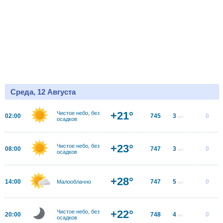
Среда, 12 Августа
+21°
Чистое небо, без
02:00
745
3
0
м/с
осадков
+23°
Чистое небо, без
08:00
747
3
0
м/с
осадков
+28°
14:00
747
5
0
Малооблачно
м/с
+22°
Чистое небо, без
20:00
748
4
0
м/с
осадков