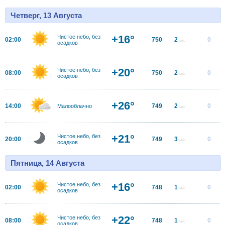
Четверг, 13 Августа
+16°
Чистое небо, без
02:00
750
2
0
м/с
осадков
+20°
Чистое небо, без
08:00
750
2
0
м/с
осадков
+26°
14:00
749
2
0
Малооблачно
м/с
+21°
Чистое небо, без
20:00
749
3
0
м/с
осадков
Пятница, 14 Августа
+16°
Чистое небо, без
02:00
748
1
0
м/с
осадков
+22°
Чистое небо, без
08:00
748
1
0
м/с
осадков