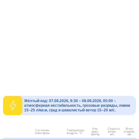
Жёлтый код: 07.08.2026, 9:30 – 08.08.2026, 05:00 –
атмосферная нестабильность, грозовые разряды, ливни
15–25 л/кв.м, град и шквалистый ветер 15–20 м/с.
Атм.
Скорость
Всего
Состояние
Температура
давл.
ветра.
осадков,
атмосферы
воздуха, °C
мм/Hg
м/с
мм