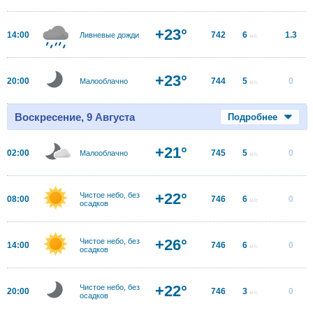
+23°
14:00
742
6
1.3
Ливневые дожди
м/с
+23°
20:00
744
5
0
Малооблачно
м/с
Воскресение, 9 Августа
Подробнее
+21°
02:00
745
5
0
Малооблачно
м/с
+22°
Чистое небо, без
08:00
746
6
0
м/с
осадков
+26°
Чистое небо, без
14:00
746
6
0
м/с
осадков
+22°
Чистое небо, без
20:00
746
3
0
м/с
осадков