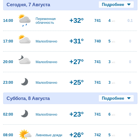
Сегодня, 7 Августа
Подробнее
+32°
Переменная
14:00
741
4
0.1
м/с
облачность
+31°
17:00
740
5
0
Малооблачно
м/с
+27°
20:00
741
3
0
Малооблачно
м/с
+25°
23:00
741
3
0
Малооблачно
м/с
Суббота, 8 Августа
Подробнее
+23°
02:00
741
6
0
Малооблачно
м/с
+26°
08:00
742
5
0
Ливневые дожди
м/с