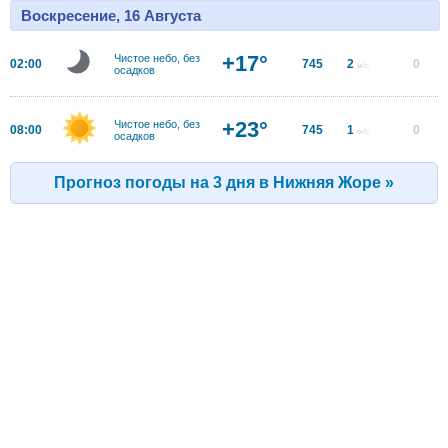
Воскресение, 16 Августа
+17°
Чистое небо, без
02:00
745
2
0
м/с
осадков
+23°
Чистое небо, без
08:00
745
1
0
м/с
осадков
Прогноз погоды на 3 дня в Нижняя Жоре »