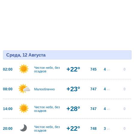
Среда, 12 Августа
+22°
Чистое небо, без
02:00
745
4
0
м/с
осадков
+23°
08:00
747
4
0
Малооблачно
м/с
+28°
Чистое небо, без
14:00
747
4
0
м/с
осадков
+22°
Чистое небо, без
20:00
748
3
0
м/с
осадков