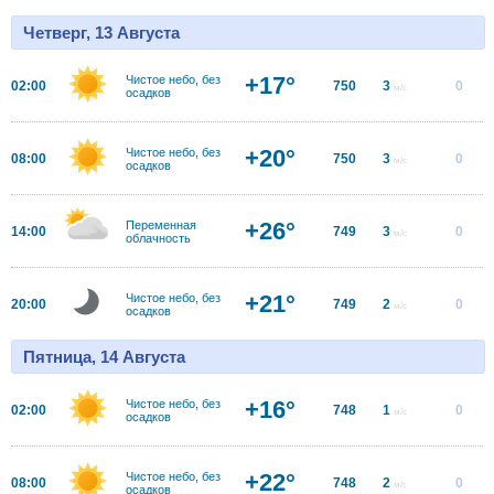
Четверг, 13 Августа
+17°
Чистое небо, без
02:00
750
3
0
м/с
осадков
+20°
Чистое небо, без
08:00
750
3
0
м/с
осадков
+26°
Переменная
14:00
749
3
0
м/с
облачность
+21°
Чистое небо, без
20:00
749
2
0
м/с
осадков
Пятница, 14 Августа
+16°
Чистое небо, без
02:00
748
1
0
м/с
осадков
+22°
Чистое небо, без
08:00
748
2
0
м/с
осадков