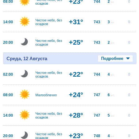
+23°
08:00
744
2
0
м/с
осадков
+31°
Чистое небо, без
14:00
743
3
0
м/с
осадков
+25°
Чистое небо, без
20:00
743
2
0
м/с
осадков
Среда, 12 Августа
Подробнее
+22°
Чистое небо, без
02:00
744
4
0
м/с
осадков
+24°
08:00
747
6
0
Малооблачно
м/с
+28°
Чистое небо, без
14:00
747
5
0
м/с
осадков
+23°
Чистое небо, без
20:00
748
4
0
м/с
осадков