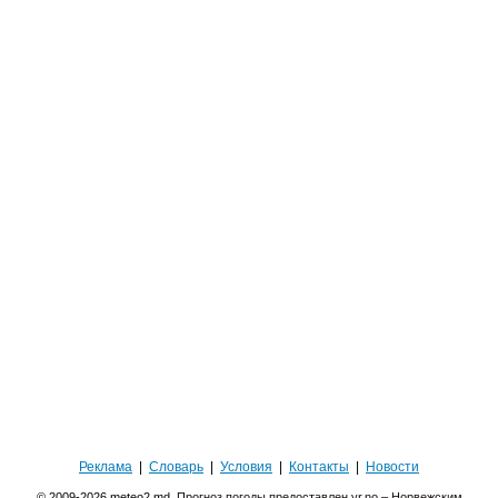
Реклама
|
Словарь
|
Условия
|
Контакты
|
Новости
© 2009-2026 meteo2.md.
Прогноз погоды предоставлен yr.no – Норвежским