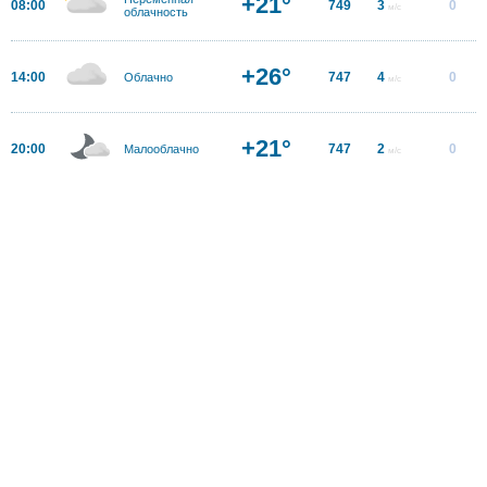
+21°
08:00
749
3
0
м/с
облачность
+26°
14:00
747
4
0
Облачно
м/с
+21°
20:00
747
2
0
Малооблачно
м/с