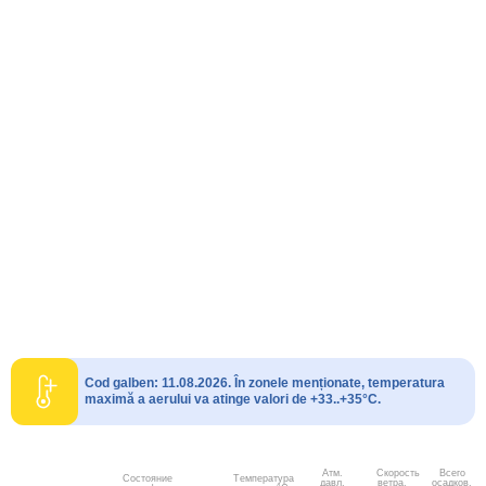
Cod galben: 11.08.2026. În zonele menționate, temperatura
maximă a aerului va atinge valori de +33..+35°C.
Атм.
Скорость
Всего
Состояние
Температура
давл.
ветра.
осадков,