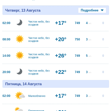
Четверг, 13 Августа
Подробнее
+17°
Чистое небо, без
02:00
749
4
0
м/с
осадков
+20°
Чистое небо, без
08:00
750
3
0
м/с
осадков
+26°
Чистое небо, без
14:00
749
5
0
м/с
осадков
+22°
Чистое небо, без
20:00
749
3
0
м/с
осадков
Пятница, 14 Августа
+17°
02:00
749
3
0
Малооблачно
м/с
Переменная