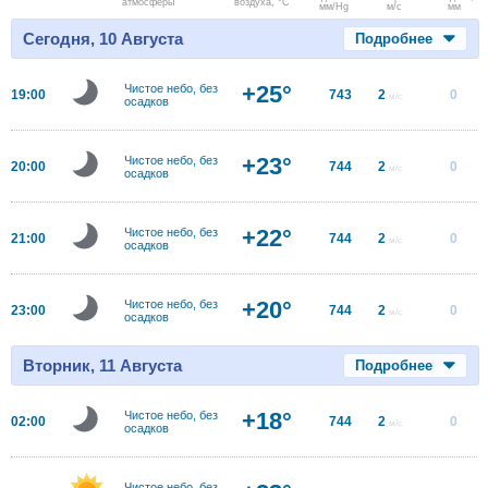
атмосферы
воздуха, °C
мм/Hg
м/с
мм
Сегодня, 10 Августа
Подробнее
+25°
Чистое небо, без
19:00
743
2
0
м/с
осадков
+23°
Чистое небо, без
20:00
744
2
0
м/с
осадков
+22°
Чистое небо, без
21:00
744
2
0
м/с
осадков
+20°
Чистое небо, без
23:00
744
2
0
м/с
осадков
Вторник, 11 Августа
Подробнее
+18°
Чистое небо, без
02:00
744
2
0
м/с
осадков
Чистое небо, без