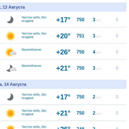
, 13 Августа
Чистое небо, без
+17°
750
3
0
м/с
осадков
Чистое небо, без
+20°
751
3
0
м/с
осадков
Малооблачно
+26°
750
4
0
м/с
Малооблачно
+21°
750
3
0
м/с
, 14 Августа
Чистое небо, без
+17°
750
2
0
м/с
осадков
Чистое небо, без
+21°
750
2
0
м/с
осадков
Чистое небо, без