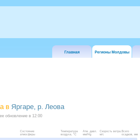
Главная
Регионы Молдовы
а в
Яргаре, р. Леова
е обновление в
12:00
Состояние
Температура
Атм. давл.
Скорость ветра.
Всего
атмосферы
воздуха, °C
мм/Hg
м/с
осадков, мм