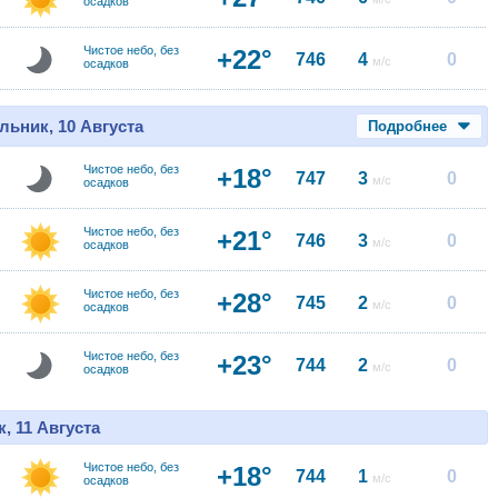
осадков
Чистое небо, без
+22°
746
4
0
м/с
осадков
льник, 10 Августа
Подробнее
Чистое небо, без
+18°
747
3
0
м/с
осадков
Чистое небо, без
+21°
746
3
0
м/с
осадков
Чистое небо, без
+28°
745
2
0
м/с
осадков
Чистое небо, без
+23°
744
2
0
м/с
осадков
, 11 Августа
Чистое небо, без
+18°
744
1
0
м/с
осадков