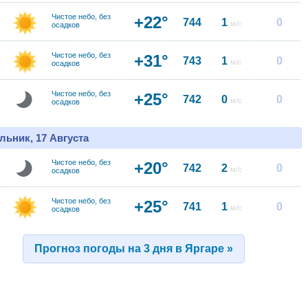
Чистое небо, без
+22°
744
1
0
м/с
осадков
Чистое небо, без
+31°
743
1
0
м/с
осадков
Чистое небо, без
+25°
742
0
0
м/с
осадков
льник, 17 Августа
Чистое небо, без
+20°
742
2
0
м/с
осадков
Чистое небо, без
+25°
741
1
0
м/с
осадков
Прогноз погоды на 3 дня в Яргаре »