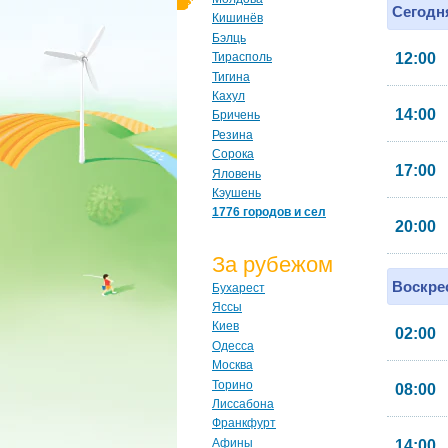
Сегодня
Кишинёв
Бэлць
12:00
Тирасполь
Тигина
Кахул
14:00
Бричень
Резина
Сорока
17:00
Яловень
Кэушень
1776 городов и сел
20:00
За рубежом
Воскрес
Бухарест
Яссы
Киев
02:00
Одесса
Москва
Торино
08:00
Лиссабона
Франкфурт
Афины
14:00