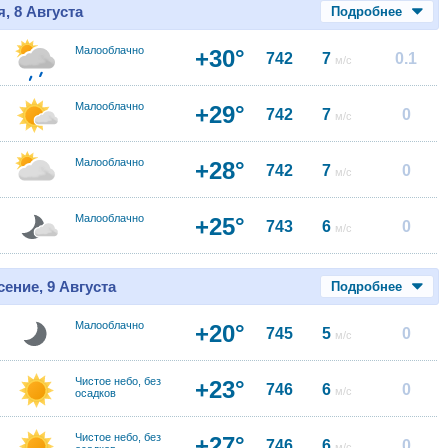
, 8 Августа
Подробнее
Малооблачно
+30°
742
7
0.1
м/с
Малооблачно
+29°
742
7
0
м/с
Малооблачно
+28°
742
7
0
м/с
Малооблачно
+25°
743
6
0
м/с
ение, 9 Августа
Подробнее
Малооблачно
+20°
745
5
0
м/с
Чистое небо, без
+23°
746
6
0
м/с
осадков
Чистое небо, без
+27°
746
6
0
м/с