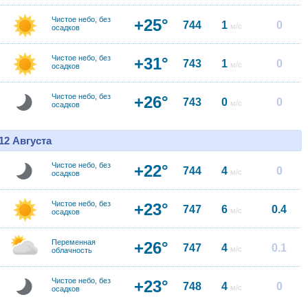
Чистое небо, без
+25°
744
1
0
м/с
осадков
Чистое небо, без
+31°
743
1
0
м/с
осадков
Чистое небо, без
+26°
743
0
0
м/с
осадков
12 Августа
Чистое небо, без
+22°
744
4
0
м/с
осадков
Чистое небо, без
+23°
747
6
0.4
м/с
осадков
Переменная
+26°
747
4
0.1
м/с
облачность
Чистое небо, без
+23°
748
4
0
м/с
осадков