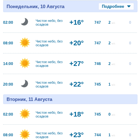
Понедельник, 10 Августа
Подробнее
+16°
Чистое небо, без
02:00
747
2
0
м/с
осадков
+20°
Чистое небо, без
08:00
747
2
0
м/с
осадков
+27°
Чистое небо, без
14:00
746
2
0
м/с
осадков
+22°
Чистое небо, без
20:00
745
1
0
м/с
осадков
Вторник, 11 Августа
+18°
Чистое небо, без
02:00
745
0
0
м/с
осадков
+23°
Чистое небо, без
08:00
744
1
0
м/с
осадков