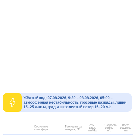
Жёлтый код: 07.08.2026, 9:30 – 08.08.2026, 05:00 –
атмосферная нестабильность, грозовые разряды, ливни
15–25 л/кв.м, град и шквалистый ветер 15–20 м/с.
Атм.
Скорость
Всего
Состояние
Температура
давл.
ветра.
осадков,
атмосферы
воздуха, °C
мм/Hg
м/с
мм