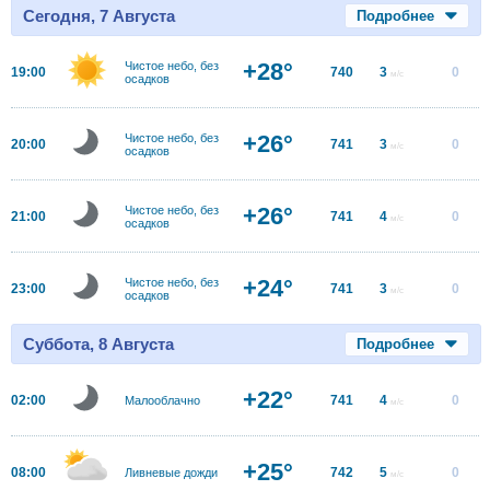
Сегодня, 7 Августа
Подробнее
+28°
Чистое небо, без
19:00
740
3
0
м/с
осадков
+26°
Чистое небо, без
20:00
741
3
0
м/с
осадков
+26°
Чистое небо, без
21:00
741
4
0
м/с
осадков
+24°
Чистое небо, без
23:00
741
3
0
м/с
осадков
Суббота, 8 Августа
Подробнее
+22°
02:00
741
4
0
Малооблачно
м/с
+25°
08:00
742
5
0
Ливневые дожди
м/с