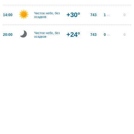
+30°
Чистое небо, без
14:00
743
1
0
м/с
осадков
+24°
Чистое небо, без
20:00
743
0
0
м/с
осадков