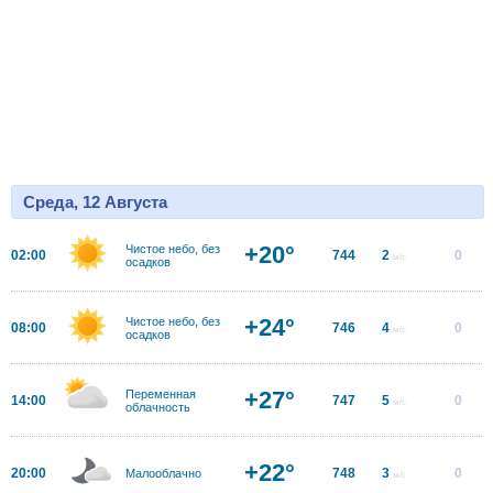
Среда, 12 Августа
+20°
Чистое небо, без
02:00
744
2
0
м/с
осадков
+24°
Чистое небо, без
08:00
746
4
0
м/с
осадков
+27°
Переменная
14:00
747
5
0
м/с
облачность
+22°
20:00
748
3
0
Малооблачно
м/с