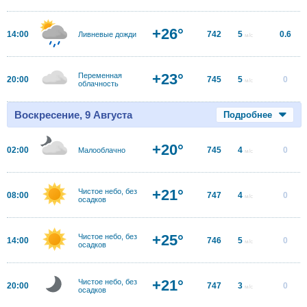
+26°
14:00
742
5
0.6
Ливневые дожди
м/с
+23°
Переменная
20:00
745
5
0
м/с
облачность
Воскресение, 9 Августа
Подробнее
+20°
02:00
745
4
0
Малооблачно
м/с
+21°
Чистое небо, без
08:00
747
4
0
м/с
осадков
+25°
Чистое небо, без
14:00
746
5
0
м/с
осадков
+21°
Чистое небо, без
20:00
747
3
0
м/с
осадков