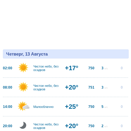
Четверг, 13 Августа
+17°
Чистое небо, без
02:00
750
3
0
м/с
осадков
+20°
Чистое небо, без
08:00
751
3
0
м/с
осадков
+25°
14:00
750
5
0
Малооблачно
м/с
+20°
Чистое небо, без
20:00
750
2
0
м/с
осадков