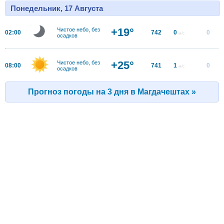
Понедельник, 17 Августа
+19°
Чистое небо, без
02:00
742
0
0
м/с
осадков
+25°
Чистое небо, без
08:00
741
1
0
м/с
осадков
Прогноз погоды на 3 дня в Магдачештах »