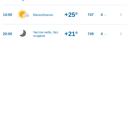
+25°
14:00
747
4
0
Малооблачно
м/с
+21°
Чистое небо, без
20:00
749
4
0
м/с
осадков