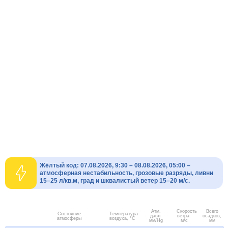
Жёлтый код: 07.08.2026, 9:30 – 08.08.2026, 05:00 –
атмосферная нестабильность, грозовые разряды, ливни
15–25 л/кв.м, град и шквалистый ветер 15–20 м/с.
Атм.
Скорость
Всего
Состояние
Температура
давл.
ветра.
осадков,
атмосферы
воздуха, °C
мм/Hg
м/с
мм