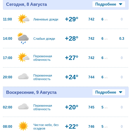
Сегодня, 8 Августа
Подробнее
+29°
11:00
742
6
0
Ливневые дожди
м/с
+28°
14:00
742
6
0.3
Слабые дожди
м/с
+27°
Переменная
17:00
742
6
0
м/с
облачность
+24°
Переменная
20:00
744
6
0
м/с
облачность
Воскресение, 9 Августа
Подробнее
+20°
Переменная
02:00
745
5
0
м/с
облачность
+22°
Чистое небо, без
08:00
746
5
0
м/с
осадков