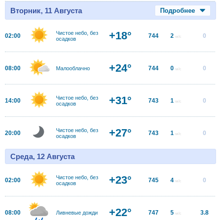
Вторник, 11 Августа
Подробнее
+18°
Чистое небо, без
02:00
744
2
0
м/с
осадков
+24°
08:00
744
0
0
Малооблачно
м/с
+31°
Чистое небо, без
14:00
743
1
0
м/с
осадков
+27°
Чистое небо, без
20:00
743
1
0
м/с
осадков
Среда, 12 Августа
+23°
Чистое небо, без
02:00
745
4
0
м/с
осадков
+22°
08:00
747
5
3.8
Ливневые дожди
м/с