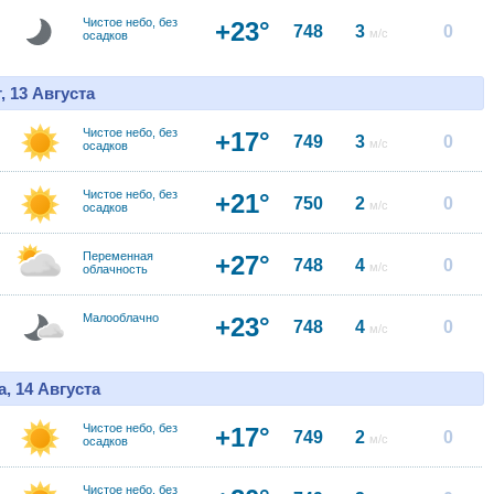
Чистое небо, без
+23°
748
3
0
м/с
осадков
, 13 Августа
Чистое небо, без
+17°
749
3
0
м/с
осадков
Чистое небо, без
+21°
750
2
0
м/с
осадков
Переменная
+27°
748
4
0
м/с
облачность
Малооблачно
+23°
748
4
0
м/с
, 14 Августа
Чистое небо, без
+17°
749
2
0
м/с
осадков
Чистое небо, без