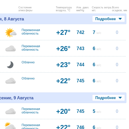
Состояние
Температура
Атм. давл.
Скорость ветра.
Всего
атмосферы
воздуха, °C
мм/Hg
м/с
осадков, мм
, 8 Августа
Подробнее
Переменная
+27°
742
7
0
м/с
облачность
Переменная
+26°
743
6
0
м/с
облачность
Облачно
+23°
744
6
0
м/с
Облачно
+22°
745
6
0
м/с
ение, 9 Августа
Подробнее
Переменная
+20°
745
5
0
м/с
облачность
Переменная
+22°
746
6
0
м/с
облачность