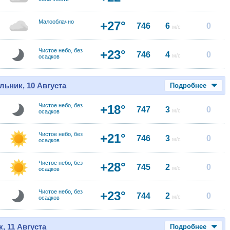
Малооблачно
+27°
746
6
0
м/с
Чистое небо, без
+23°
746
4
0
м/с
осадков
льник, 10 Августа
Подробнее
Чистое небо, без
+18°
747
3
0
м/с
осадков
Чистое небо, без
+21°
746
3
0
м/с
осадков
Чистое небо, без
+28°
745
2
0
м/с
осадков
Чистое небо, без
+23°
744
2
0
м/с
осадков
, 11 Августа
Подробнее