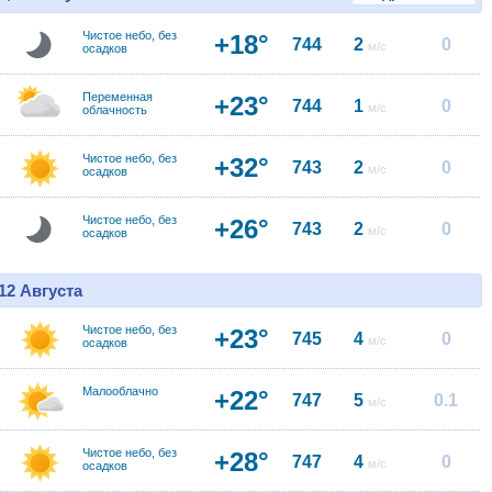
Чистое небо, без
+18°
744
2
0
м/с
осадков
Переменная
+23°
744
1
0
м/с
облачность
Чистое небо, без
+32°
743
2
0
м/с
осадков
Чистое небо, без
+26°
743
2
0
м/с
осадков
12 Августа
Чистое небо, без
+23°
745
4
0
м/с
осадков
Малооблачно
+22°
747
5
0.1
м/с
Чистое небо, без
+28°
747
4
0
м/с
осадков