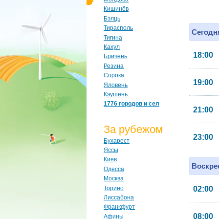
Кишинёв
Бэлць
Тирасполь
Сегодня
Тигина
Кахул
18:00
Бричень
Резина
Сорока
19:00
Яловень
Кэушень
1776 городов и сел
21:00
За рубежом
23:00
Бухарест
Яссы
Киев
Воскрес
Одесса
Москва
Торино
02:00
Лиссабона
Франкфурт
08:00
Афины