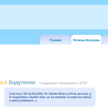
Главная
Регионы Молдовы
а в
Вадуленах
Следующее обновление в
18:00
Cod roșu: 08-14.08.2026. Pe râurile Nistru și Prut, precum și
în majoritatea râurilor mici, se va menține scurgerea redusă
a apei.(continuare...)