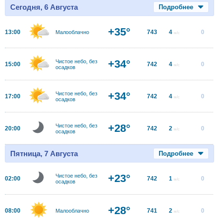
Сегодня, 6 Августа
Подробнее
+35°
13:00
743
4
0
Малооблачно
м/с
+34°
Чистое небо, без
15:00
742
4
0
м/с
осадков
+34°
Чистое небо, без
17:00
742
4
0
м/с
осадков
+28°
Чистое небо, без
20:00
742
2
0
м/с
осадков
Пятница, 7 Августа
Подробнее
+23°
Чистое небо, без
02:00
742
1
0
м/с
осадков
+28°
08:00
741
2
0
Малооблачно
м/с