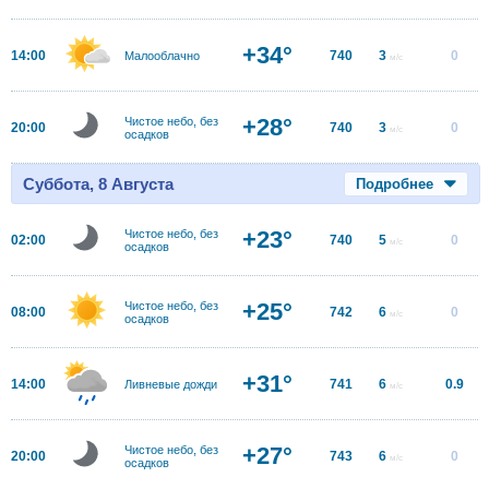
+34°
14:00
740
3
0
Малооблачно
м/с
+28°
Чистое небо, без
20:00
740
3
0
м/с
осадков
Суббота, 8 Августа
Подробнее
+23°
Чистое небо, без
02:00
740
5
0
м/с
осадков
+25°
Чистое небо, без
08:00
742
6
0
м/с
осадков
+31°
14:00
741
6
0.9
Ливневые дожди
м/с
+27°
Чистое небо, без
20:00
743
6
0
м/с
осадков