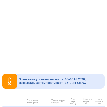
Оранжевый уровень опасности: 05–06.08.2026,
максимальная температура от +35°C до +38°C.
Атм.
Скорость
Всего
Состояние
Температура
давл.
ветра.
осадков,
атмосферы
воздуха, °C
мм/Hg
м/с
мм