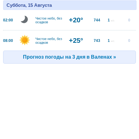
Суббота, 15 Августа
+20°
Чистое небо, без
02:00
744
1
0
м/с
осадков
+25°
Чистое небо, без
08:00
743
1
0
м/с
осадков
Прогноз погоды на 3 дня в Валенах »