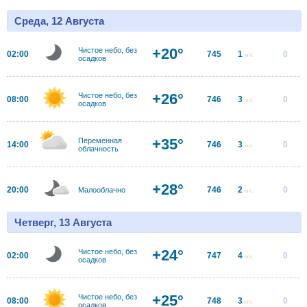
Среда, 12 Августа
+20°
Чистое небо, без
02:00
745
1
0
м/с
осадков
+26°
Чистое небо, без
08:00
746
3
0
м/с
осадков
+35°
Переменная
14:00
746
3
0
м/с
облачность
+28°
20:00
746
2
0
Малооблачно
м/с
Четверг, 13 Августа
+24°
Чистое небо, без
02:00
747
4
0
м/с
осадков
+25°
Чистое небо, без
08:00
748
3
0
м/с
осадков