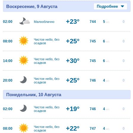
Воскресение, 9 Августа
Подробнее
+23°
02:00
744
5
0
Малооблачно
м/с
+25°
Чистое небо, без
08:00
745
6
0
м/с
осадков
+30°
Чистое небо, без
14:00
745
6
0
м/с
осадков
+25°
Чистое небо, без
20:00
746
4
0
м/с
осадков
Понедельник, 10 Августа
+19°
Чистое небо, без
02:00
746
4
0
м/с
осадков
+22°
Чистое небо, без
08:00
747
4
0
м/с
осадков