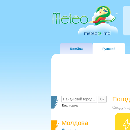
Româna
Русский
Погод
Ваш город
Следующе
Молдова
Молдова