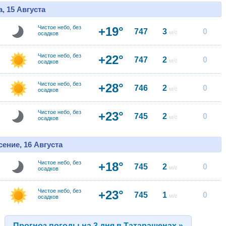
, 15 Августа
Чистое небо, без
+19°
747
3
0
м/с
осадков
Чистое небо, без
+22°
747
2
0
м/с
осадков
Чистое небо, без
+28°
746
2
0
м/с
осадков
Чистое небо, без
+23°
745
2
0
м/с
осадков
ение, 16 Августа
Чистое небо, без
+18°
745
2
0
м/с
осадков
Чистое небо, без
+23°
745
1
0
м/с
осадков
Прогноз погоды на 3 дня в Татарашенах »