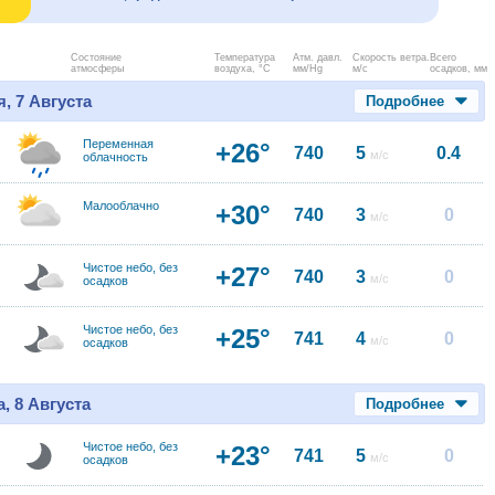
Состояние
Температура
Атм. давл.
Скорость ветра.
Всего
атмосферы
воздуха, °C
мм/Hg
м/с
осадков, мм
, 7 Августа
Подробнее
Переменная
+26°
740
5
0.4
м/с
облачность
Малооблачно
+30°
740
3
0
м/с
Чистое небо, без
+27°
740
3
0
м/с
осадков
Чистое небо, без
+25°
741
4
0
м/с
осадков
, 8 Августа
Подробнее
Чистое небо, без
+23°
741
5
0
м/с
осадков