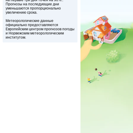
на первые три дня точен на 90%..
Прогнозы на последующие дни
уменьшаются пропорционально
увеличению срока.
Метеорологические данные
официально предоставляются
Европейским центром прогнозов погоды
и Норвежским метеорологическим
институтом.