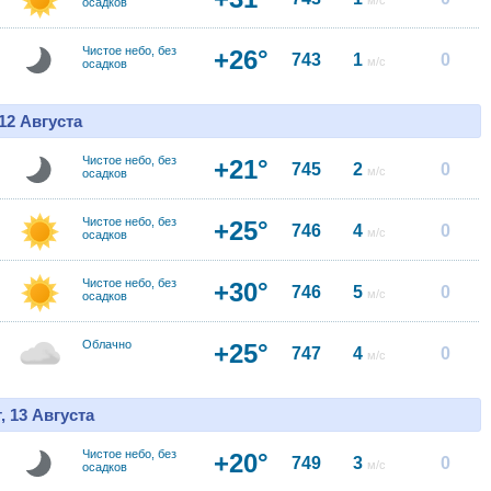
м/с
осадков
Чистое небо, без
+26°
743
1
0
м/с
осадков
12 Августа
Чистое небо, без
+21°
745
2
0
м/с
осадков
Чистое небо, без
+25°
746
4
0
м/с
осадков
Чистое небо, без
+30°
746
5
0
м/с
осадков
Облачно
+25°
747
4
0
м/с
, 13 Августа
Чистое небо, без
+20°
749
3
0
м/с
осадков