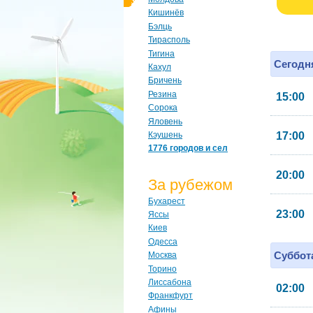
Кишинёв
Бэлць
Тирасполь
Тигина
Сегодня
Кахул
Бричень
Резина
15:00
Сорока
Яловень
Кэушень
17:00
1776 городов и сел
20:00
За рубежом
Бухарест
23:00
Яссы
Киев
Одесса
Суббота
Москва
Торино
Лиссабона
02:00
Франкфурт
Афины