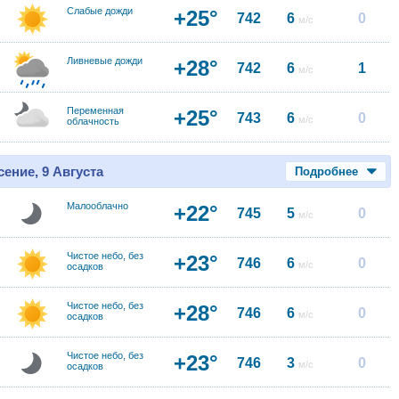
Слабые дожди
+25°
742
6
0
м/с
Ливневые дожди
+28°
742
6
1
м/с
Переменная
+25°
743
6
0
м/с
облачность
ение, 9 Августа
Подробнее
Малооблачно
+22°
745
5
0
м/с
Чистое небо, без
+23°
746
6
0
м/с
осадков
Чистое небо, без
+28°
746
6
0
м/с
осадков
Чистое небо, без
+23°
746
3
0
м/с
осадков