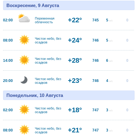
Воскресение, 9 Августа
+22°
Переменная
02:00
745
5
0
м/с
облачность
+24°
Чистое небо, без
08:00
746
5
0
м/с
осадков
+28°
Чистое небо, без
14:00
746
6
0
м/с
осадков
+23°
Чистое небо, без
20:00
746
4
0
м/с
осадков
Понедельник, 10 Августа
+18°
Чистое небо, без
02:00
747
3
0
м/с
осадков
+21°
Чистое небо, без
08:00
747
3
0
м/с
осадков