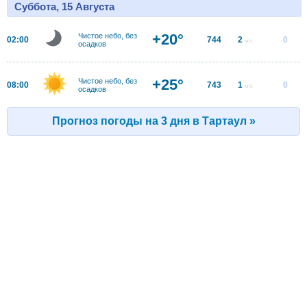
Суббота, 15 Августа
+20°
Чистое небо, без
02:00
744
2
0
м/с
осадков
+25°
Чистое небо, без
08:00
743
1
0
м/с
осадков
Прогноз погоды на 3 дня в Тартаул »