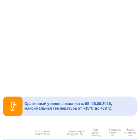
Оранжевый уровень опасности: 05–06.08.2026,
максимальная температура от +35°C до +38°C.
Атм.
Скорость
Всего
Состояние
Температура
давл.
ветра.
осадков,
атмосферы
воздуха, °C
мм/Hg
м/с
мм