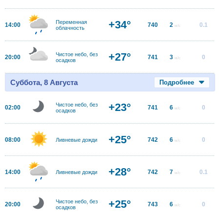
+34°
Переменная
14:00
740
2
0.1
м/с
облачность
+27°
Чистое небо, без
20:00
741
3
0
м/с
осадков
Суббота, 8 Августа
Подробнее
+23°
Чистое небо, без
02:00
741
6
0
м/с
осадков
+25°
08:00
742
6
0
Ливневые дожди
м/с
+28°
14:00
742
7
0.1
Ливневые дожди
м/с
+25°
Чистое небо, без
20:00
743
6
0
м/с
осадков