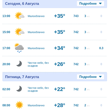
Сегодня, 6 Августа
Подробнее
+35°
13:00
743
3
0
Малооблачно
м/с
+35°
15:00
742
3
0
Малооблачно
м/с
+34°
17:00
742
3
0.3
Малооблачно
м/с
+26°
Чистое небо, без
20:00
742
3
0
м/с
осадков
Пятница, 7 Августа
Подробнее
+22°
Чистое небо, без
02:00
742
2
0
м/с
осадков
+28°
08:00
742
2
0
Малооблачно
м/с