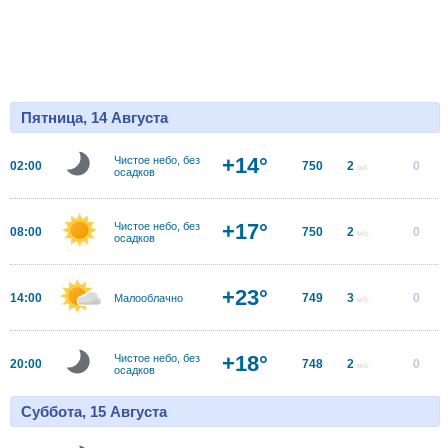
Пятница, 14 Августа
+14°
Чистое небо, без
02:00
750
2
0
м/с
осадков
+17°
Чистое небо, без
08:00
750
2
0
м/с
осадков
+23°
14:00
749
3
0
Малооблачно
м/с
+18°
Чистое небо, без
20:00
748
2
0
м/с
осадков
Суббота, 15 Августа