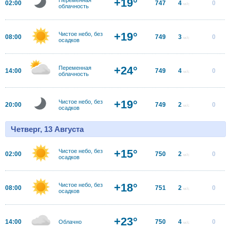
+19°
02:00
747
4
0
м/с
облачность
+19°
Чистое небо, без
08:00
749
3
0
м/с
осадков
+24°
Переменная
14:00
749
4
0
м/с
облачность
+19°
Чистое небо, без
20:00
749
2
0
м/с
осадков
Четверг, 13 Августа
+15°
Чистое небо, без
02:00
750
2
0
м/с
осадков
+18°
Чистое небо, без
08:00
751
2
0
м/с
осадков
+23°
14:00
750
4
0
Облачно
м/с