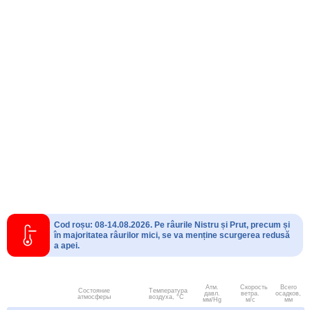
Cod roșu: 08-14.08.2026. Pe râurile Nistru și Prut, precum și
în majoritatea râurilor mici, se va menține scurgerea redusă
a apei.
Атм.
Скорость
Всего
Состояние
Температура
давл.
ветра.
осадков,
атмосферы
воздуха, °C
мм/Hg
м/с
мм