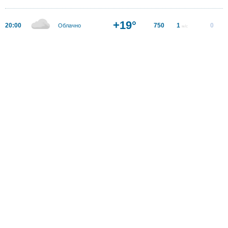
+19°
20:00
750
1
0
Облачно
м/с