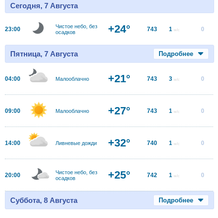
Сегодня, 7 Августа
+24°
Чистое небо, без
23:00
743
1
0
м/с
осадков
Пятница, 7 Августа
Подробнее
+21°
04:00
743
3
0
Малооблачно
м/с
+27°
09:00
743
1
0
Малооблачно
м/с
+32°
14:00
740
1
0
Ливневые дожди
м/с
+25°
Чистое небо, без
20:00
742
1
0
м/с
осадков
Суббота, 8 Августа
Подробнее