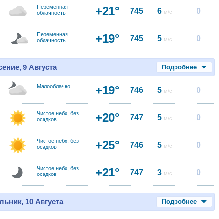
Переменная
+21°
745
6
0
м/с
облачность
Переменная
+19°
745
5
0
м/с
облачность
ение, 9 Августа
Подробнее
Малооблачно
+19°
746
5
0
м/с
Чистое небо, без
+20°
747
5
0
м/с
осадков
Чистое небо, без
+25°
746
5
0
м/с
осадков
Чистое небо, без
+21°
747
3
0
м/с
осадков
льник, 10 Августа
Подробнее