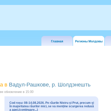
Главная
Регионы Молдовы
а в
Вадул-Рашкове, р. Шолдэнешть
е обновление в
15:00
Cod roșu: 08-14.08.2026. Pe râurile Nistru și Prut, precum și
în majoritatea râurilor mici, se va menține scurgerea redusă
a apei.(continuare...)