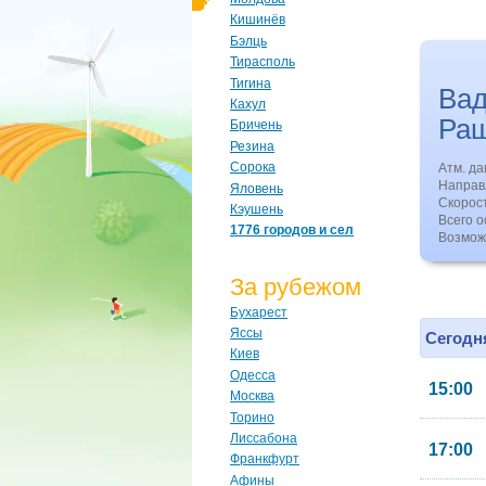
Кишинёв
Бэлць
Тирасполь
Тигина
Вад
Кахул
Ра
Бричень
Резина
Сорока
Атм. д
Направл
Яловень
Скорос
Кэушень
Всего о
1776 городов и сел
Возмож
За рубежом
Бухарест
Яссы
Сегодня
Киев
Одесса
15:00
Москва
Торино
Лиссабона
17:00
Франкфурт
Афины