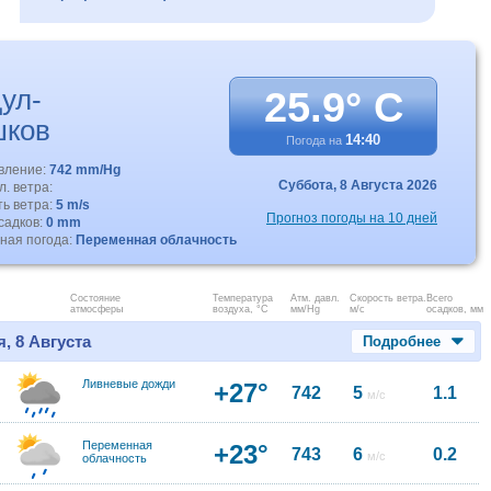
ул-
25.9° C
шков
14:40
Погода на
авление:
742 mm/Hg
Суббота,
8 Августа 2026
. ветра:
ть ветра:
5 m/s
Прогноз погоды на 10 дней
садков:
0 mm
ная погода:
Переменная облачность
Состояние
Температура
Атм. давл.
Скорость ветра.
Всего
атмосферы
воздуха, °C
мм/Hg
м/с
осадков, мм
, 8 Августа
Подробнее
Ливневые дожди
+27°
742
5
1.1
м/с
Переменная
+23°
743
6
0.2
м/с
облачность