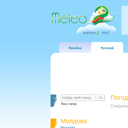
Româna
Русский
Погод
Ваш город
Следующе
Молдова
Молдова