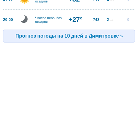
осадков
+27°
Чистое небо, без
20:00
743
2
0
м/с
осадков
Прогноз погоды на 10 дней в Димитровке »