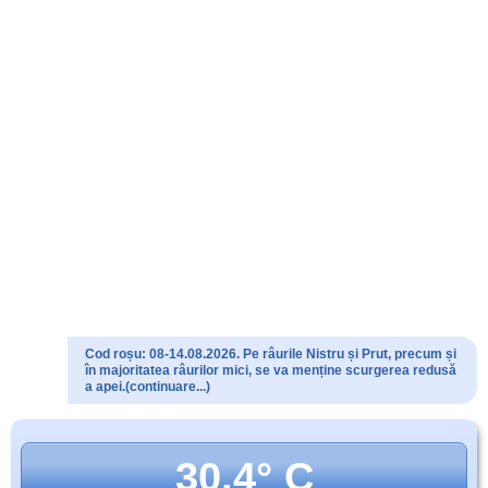
Cod roșu: 08-14.08.2026. Pe râurile Nistru și Prut, precum și
în majoritatea râurilor mici, se va menține scurgerea redusă
a apei.(continuare...)
30.4° C