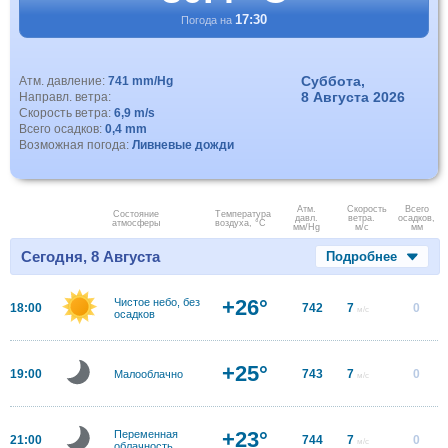
17:30
Погода на
Суббота,
Атм. давление:
741 mm/Hg
8 Августа 2026
Направл. ветра:
Скорость ветра:
6,9 m/s
Всего осадков:
0,4 mm
Возможная погода:
Ливневые дожди
Атм.
Скорость
Всего
Состояние
Температура
давл.
ветра.
осадков,
атмосферы
воздуха, °C
мм/Hg
м/с
мм
Сегодня, 8 Августа
Подробнее
+26°
Чистое небо, без
18:00
742
7
0
м/с
осадков
+25°
19:00
743
7
0
Малооблачно
м/с
+23°
Переменная
21:00
744
7
0
м/с
облачность