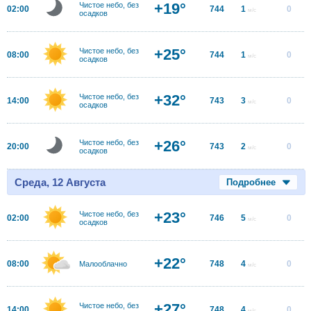
+19°
Чистое небо, без
02:00
744
1
0
м/с
осадков
+25°
Чистое небо, без
08:00
744
1
0
м/с
осадков
+32°
Чистое небо, без
14:00
743
3
0
м/с
осадков
+26°
Чистое небо, без
20:00
743
2
0
м/с
осадков
Среда, 12 Августа
Подробнее
+23°
Чистое небо, без
02:00
746
5
0
м/с
осадков
+22°
08:00
748
4
0
Малооблачно
м/с
+27°
Чистое небо, без
14:00
748
4
0
м/с