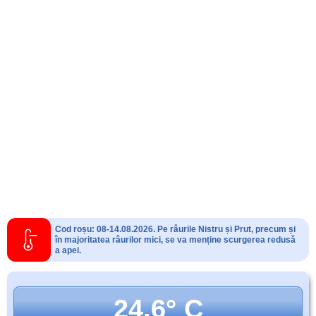
Cod roșu: 08-14.08.2026. Pe râurile Nistru și Prut, precum și
în majoritatea râurilor mici, se va menține scurgerea redusă
a apei.
24.6° C