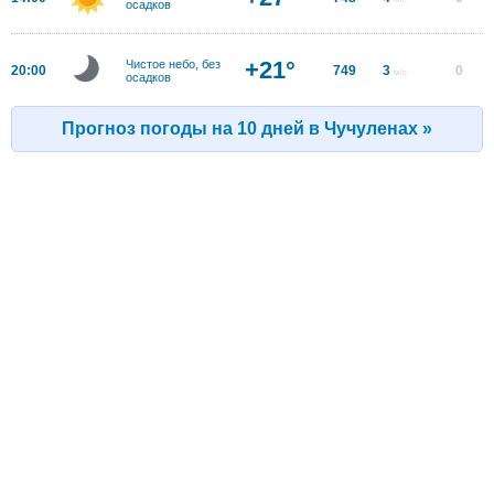
осадков
+21°
Чистое небо, без
20:00
749
3
0
м/с
осадков
Прогноз погоды на 10 дней в Чучуленах »