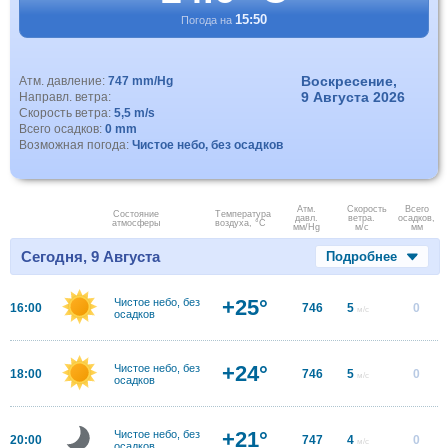
15:50
Погода на
Воскресение,
Атм. давление:
747 mm/Hg
9 Августа 2026
Направл. ветра:
Скорость ветра:
5,5 m/s
Всего осадков:
0 mm
Возможная погода:
Чистое небо, без осадков
Атм.
Скорость
Всего
Состояние
Температура
давл.
ветра.
осадков,
атмосферы
воздуха, °C
мм/Hg
м/с
мм
Сегодня, 9 Августа
Подробнее
+25°
Чистое небо, без
16:00
746
5
0
м/с
осадков
+24°
Чистое небо, без
18:00
746
5
0
м/с
осадков
+21°
Чистое небо, без
20:00
747
4
0
м/с
осадков