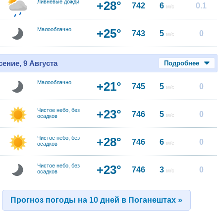
Ливневые дожди
+28°
742
6
0.1
м/с
Малооблачно
+25°
743
5
0
м/с
ение, 9 Августа
Подробнее
Малооблачно
+21°
745
5
0
м/с
Чистое небо, без
+23°
746
5
0
м/с
осадков
Чистое небо, без
+28°
746
6
0
м/с
осадков
Чистое небо, без
+23°
746
3
0
м/с
осадков
Прогноз погоды на 10 дней в Поганештах »