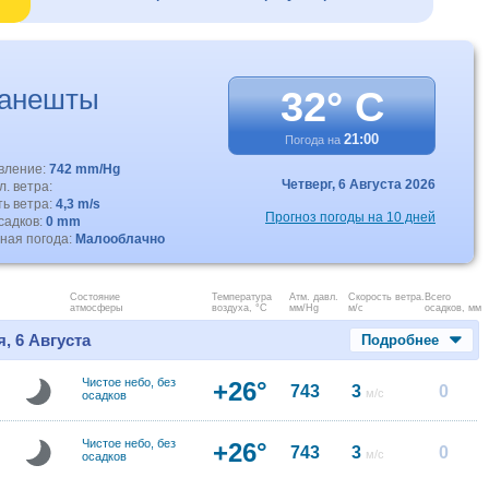
ганешты
32° C
21:00
Погода на
авление:
742 mm/Hg
Четверг,
6 Августа 2026
. ветра:
ть ветра:
4,3 m/s
Прогноз погоды на 10 дней
садков:
0 mm
ная погода:
Малооблачно
Состояние
Температура
Атм. давл.
Скорость ветра.
Всего
атмосферы
воздуха, °C
мм/Hg
м/с
осадков, мм
, 6 Августа
Подробнее
Чистое небо, без
+26°
743
3
0
м/с
осадков
Чистое небо, без
+26°
743
3
0
м/с
осадков