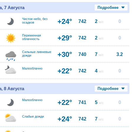
, 7 Августа
Подробнее
Чистое небо, без
+24°
742
2
0
м/с
осадков
Переменная
+29°
742
2
0
м/с
облачность
Сильные ливневые
+30°
740
7
3.2
м/с
дожди
Малооблачно
+22°
742
4
0
м/с
, 8 Августа
Подробнее
Малооблачно
+22°
741
5
0
м/с
Слабые дожди
+24°
742
7
0
м/с