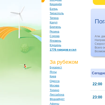
Кишинёв
Бэлць
Тирасполь
Тигина
По
Кахул
Бричень
Резина
Сорока
Атм. д
Направл
Яловень
Скорос
Кэушень
Всего о
1776 городов и сел
Возмож
За рубежом
Бухарест
Яссы
Сегодня
Киев
Одесса
22:00
Москва
Торино
Лиссабона
23:00
Франкфурт
Афины