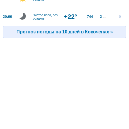
+22°
Чистое небо, без
20:00
744
2
0
м/с
осадков
Прогноз погоды на 10 дней в Кокоченах »