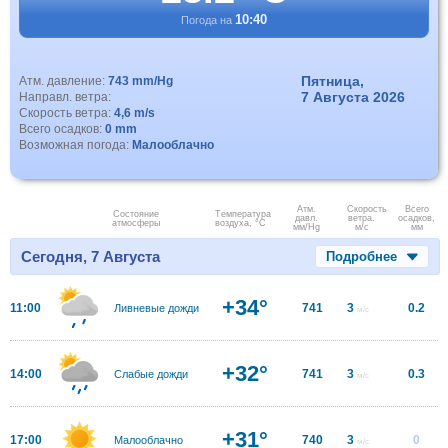
10:40
Погода на
Пятница,
Атм. давление:
743 mm/Hg
7 Августа 2026
Направл. ветра:
Скорость ветра:
4,6 m/s
Всего осадков:
0 mm
Возможная погода:
Малооблачно
Атм.
Скорость
Всего
Состояние
Температура
давл.
ветра.
осадков,
атмосферы
воздуха, °C
мм/Hg
м/с
мм
Сегодня, 7 Августа
Подробнее
+34°
11:00
741
3
0.2
Ливневые дожди
м/с
+32°
14:00
741
3
0.3
Слабые дожди
м/с
+31°
17:00
740
3
0
Малооблачно
м/с