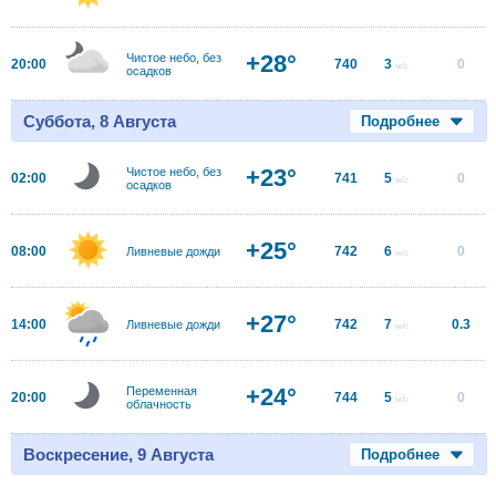
+28°
Чистое небо, без
20:00
740
3
0
м/с
осадков
Суббота, 8 Августа
Подробнее
+23°
Чистое небо, без
02:00
741
5
0
м/с
осадков
+25°
08:00
742
6
0
Ливневые дожди
м/с
+27°
14:00
742
7
0.3
Ливневые дожди
м/с
+24°
Переменная
20:00
744
5
0
м/с
облачность
Воскресение, 9 Августа
Подробнее