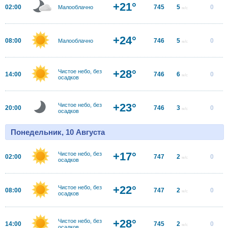
+21°
02:00
745
5
0
Малооблачно
м/с
+24°
08:00
746
5
0
Малооблачно
м/с
+28°
Чистое небо, без
14:00
746
6
0
м/с
осадков
+23°
Чистое небо, без
20:00
746
3
0
м/с
осадков
Понедельник, 10 Августа
+17°
Чистое небо, без
02:00
747
2
0
м/с
осадков
+22°
Чистое небо, без
08:00
747
2
0
м/с
осадков
+28°
Чистое небо, без
14:00
745
2
0
м/с
осадков