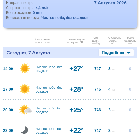
7 Августа 2026
Направл. ветра:
Скорость ветра:
4,1 m/s
Всего осадков:
0 mm
Возможная погода:
Чистое небо, без осадков
Атм.
Скорость
Всего
Состояние
Температура
давл.
ветра.
осадков,
атмосферы
воздуха, °C
мм/Hg
м/с
мм
Сегодня, 7 Августа
Подробнее
+27°
Чистое небо, без
14:00
747
3
0
м/с
осадков
+28°
Чистое небо, без
17:00
746
4
0
м/с
осадков
+25°
Чистое небо, без
20:00
746
3
0
м/с
осадков
+22°
Чистое небо, без
23:00
747
3
0
м/с
осадков