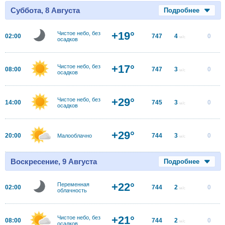
Суббота, 8 Августа
Подробнее
+19°
Чистое небо, без
02:00
747
4
0
м/с
осадков
+17°
Чистое небо, без
08:00
747
3
0
м/с
осадков
+29°
Чистое небо, без
14:00
745
3
0
м/с
осадков
+29°
20:00
744
3
0
Малооблачно
м/с
Воскресение, 9 Августа
Подробнее
+22°
Переменная
02:00
744
2
0
м/с
облачность
+21°
Чистое небо, без
08:00
744
2
0
м/с
осадков