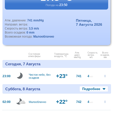
23:50
Погода на
Пятница,
Атм. давление:
741 mm/Hg
7 Августа 2026
Направл. ветра:
Скорость ветра:
3,5 m/s
Всего осадков:
0 mm
Возможная погода:
Малооблачно
Атм.
Скорость
Всего
Состояние
Температура
давл.
ветра.
осадков,
атмосферы
воздуха, °C
мм/Hg
м/с
мм
Сегодня, 7 Августа
+23°
Чистое небо, без
23:00
741
4
0
м/с
осадков
Суббота, 8 Августа
Подробнее
+22°
02:00
742
4
0
Малооблачно
м/с