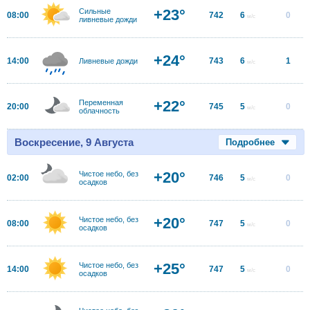
+23°
Сильные
08:00
742
6
0
м/с
ливневые дожди
+24°
14:00
743
6
1
Ливневые дожди
м/с
+22°
Переменная
20:00
745
5
0
м/с
облачность
Воскресение, 9 Августа
Подробнее
+20°
Чистое небо, без
02:00
746
5
0
м/с
осадков
+20°
Чистое небо, без
08:00
747
5
0
м/с
осадков
+25°
Чистое небо, без
14:00
747
5
0
м/с
осадков