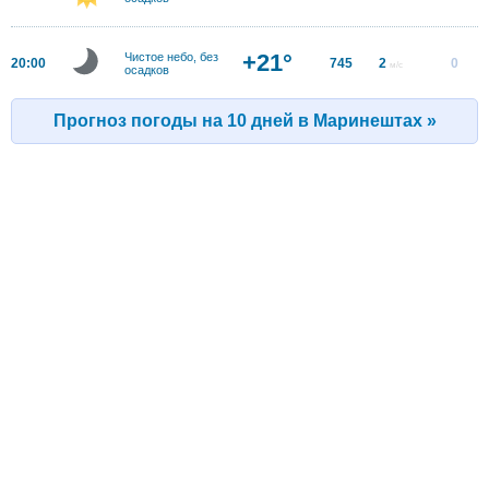
+21°
Чистое небо, без
20:00
745
2
0
м/с
осадков
Прогноз погоды на 10 дней в Маринештах »