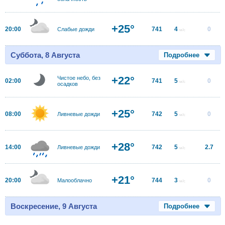
+25°
20:00
741
4
0
Слабые дожди
м/с
Суббота, 8 Августа
Подробнее
+22°
Чистое небо, без
02:00
741
5
0
м/с
осадков
+25°
08:00
742
5
0
Ливневые дожди
м/с
+28°
14:00
742
5
2.7
Ливневые дожди
м/с
+21°
20:00
744
3
0
Малооблачно
м/с
Воскресение, 9 Августа
Подробнее