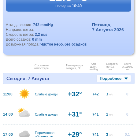
10:40
Погода на
Пятница,
Атм. давление:
742 mm/Hg
7 Августа 2026
Направл. ветра:
Скорость ветра:
2,2 m/s
Всего осадков:
0 mm
Возможная погода:
Чистое небо, без осадков
Атм.
Скорость
Всего
Состояние
Температура
давл.
ветра.
осадков,
атмосферы
воздуха, °C
мм/Hg
м/с
мм
Сегодня, 7 Августа
Подробнее
+32°
11:00
742
3
0
Слабые дожди
м/с
+31°
14:00
741
1
0
Слабые дожди
м/с
+29°
Переменная
17:00
741
3
0.1
м/с
облачность